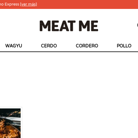
ho Express
(ver más)
WAGYU
CERDO
CORDERO
POLLO