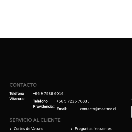
CONTACTO
Teléfono
+56 9 7538 6016
Vitacura:
Teléfono
+56 9 7235 7683
Providencia:
Email
contacto@meatme.cl
SERVICIO AL CLIENTE
Cortes de Vacuno
Preguntas frecuentes