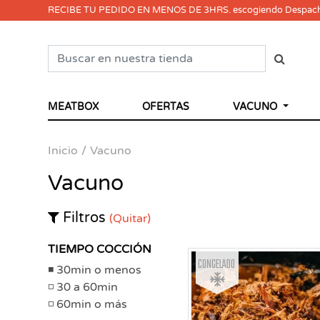
RECIBE TU PEDIDO EN MENOS DE 3HRS. escogiendo Despac
MEATBOX
OFERTAS
VACUNO
Inicio
Vacuno
Vacuno
Filtros
(Quitar)
TIEMPO COCCIÓN
Congelado
30min o menos
30 a 60min
60min o más