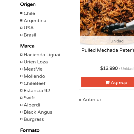
Origen
Chile
Argentina
USA
Brasil
Unidad
Marca
Pulled Mechada Peter'
Hacienda Liguai
Urien Loza
$12.990
MeatMe
/ Unidad
Mollendo
Agregar
ChileBeef
Estancia 92
Swift
« Anterior
Alberdi
Black Angus
Burgrass
Formato