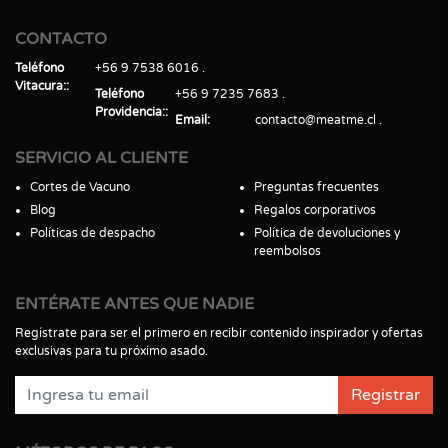
CONTACTO
Teléfono
+56 9 7538 6016
Vitacura:
Teléfono
+56 9 7235 7683
Providencia:
Email
contacto@meatme.cl
SERVICIO AL CLIENTE
Cortes de Vacuno
Preguntas frecuentes
Blog
Regalos corporativos
Políticas de despacho
Política de devoluciones y
reembolsos
ENTÉRATE ANTES QUE NADIE
Regístrate para ser el primero en recibir contenido inspirador y ofertas
exclusivas para tu próximo asado.
Registrar