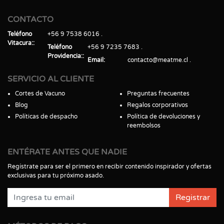
CONTACTO
Teléfono
+56 9 7538 6016
Vitacura:
Teléfono
+56 9 7235 7683
Providencia:
Email
contacto@meatme.cl
SERVICIO AL CLIENTE
Cortes de Vacuno
Preguntas frecuentes
Blog
Regalos corporativos
Políticas de despacho
Política de devoluciones y
reembolsos
ENTÉRATE ANTES QUE NADIE
Regístrate para ser el primero en recibir contenido inspirador y ofertas
exclusivas para tu próximo asado.
Registrar