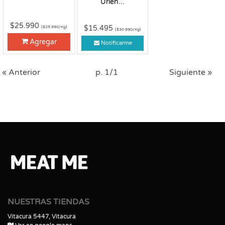
Urien...
$25.990
$15.495
($25.990/Kg)
($30.990/Kg)
Agregar
Notificarme
« Anterior
p. 1/1
Siguiente »
NUESTRAS TIENDAS
Vitacura 5447, Vitacura