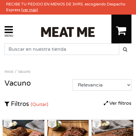
RECIBE TU PEDIDO EN MENOS DE 3HRS. escogiendo Despacho
Express
(ver más)
MENU
Inicio
Vacuno
Vacuno
Ver filtros
Filtros
(Quitar)
Fresco
Fresco
Fresco