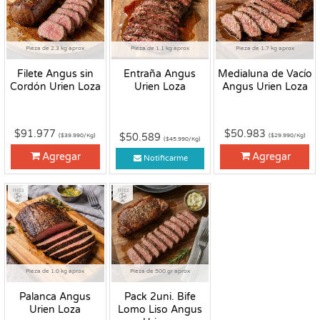
Pieza de 2.3 kg aprox
Pieza de 1.1 kg aprox
Pieza de 1.7 kg aprox
Filete Angus sin
Entraña Angus
Medialuna de Vacío
Cordón Urien Loza
Urien Loza
Angus Urien Loza
$91.977
$50.983
$50.589
($39.990/Kg)
($29.990/Kg)
($45.990/Kg)
Agregar
Agregar
Notificarme
Fresco
Fresco
Pieza de 1.0 kg aprox
Pieza de 500 gr aprox
Palanca Angus
Pack 2uni. Bife
Urien Loza
Lomo Liso Angus