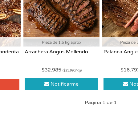
Pieza de 1.5 kg aprox
Pieza de 
anderita
Arrachera Angus Mollendo
Palanca Angu
$32.985
$16.7
($21.990/Kg)
Notificarme
Not
Página 1 de 1