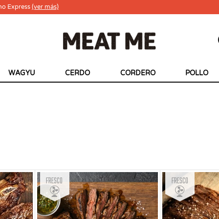
ho Express
(ver más)
WAGYU
CERDO
CORDERO
POLLO
Fresco
Fresco