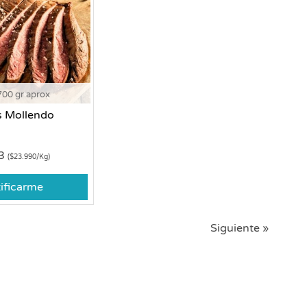
700 gr aprox
s Mollendo
93
($23.990/Kg)
ificarme
Siguiente »