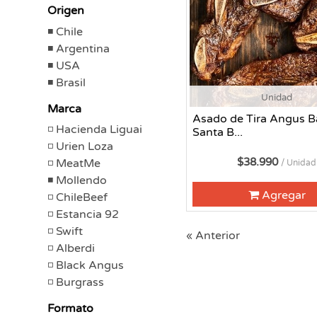
Origen
Chile
Argentina
USA
Brasil
Unidad
Marca
Asado de Tira Angus B
Hacienda Liguai
Santa B...
Urien Loza
$38.990
MeatMe
/ Unidad
Mollendo
Agregar
ChileBeef
Estancia 92
Swift
« Anterior
Alberdi
Black Angus
Burgrass
Formato