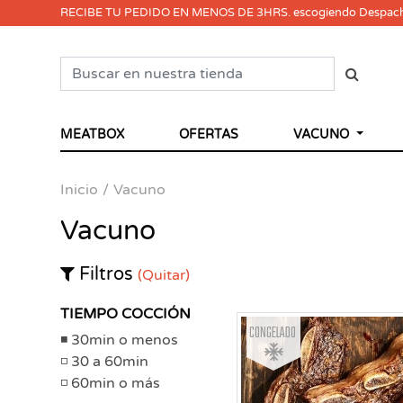
RECIBE TU PEDIDO EN MENOS DE 3HRS. escogiendo Despac
MEATBOX
OFERTAS
VACUNO
Inicio
Vacuno
Vacuno
Filtros
(Quitar)
TIEMPO COCCIÓN
Congelado
30min o menos
30 a 60min
60min o más