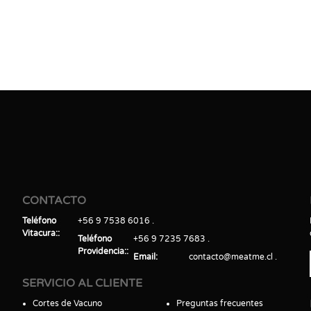
CONTACTO
Teléfono
+56 9 7538 6016
Vitacura:
Teléfono
+56 9 7235 7683
Providencia:
Email
contacto@meatme.cl
SERVICIO AL CLIENTE
Cortes de Vacuno
Preguntas frecuentes