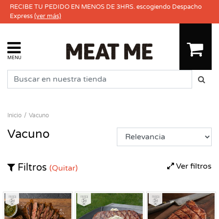
RECIBE TU PEDIDO EN MENOS DE 3HRS. escogiendo Despacho
Express
(ver más)
MENU
Inicio
Vacuno
Vacuno
Ver filtros
Filtros
(Quitar)
Fresco
Fresco
Fresco