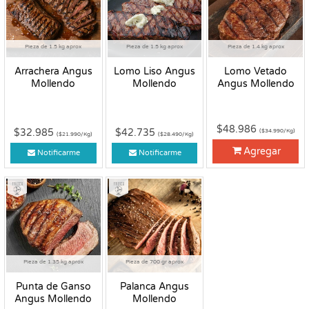
Pieza de 1.5 kg aprox
Pieza de 1.5 kg aprox
Pieza de 1.4 kg aprox
Arrachera Angus
Lomo Liso Angus
Lomo Vetado
Mollendo
Mollendo
Angus Mollendo
$48.986
$32.985
$42.735
($34.990/Kg)
($21.990/Kg)
($28.490/Kg)
Agregar
Notificarme
Notificarme
Fresco
Fresco
Pieza de 1.35 kg aprox
Pieza de 700 gr aprox
Punta de Ganso
Palanca Angus
Angus Mollendo
Mollendo