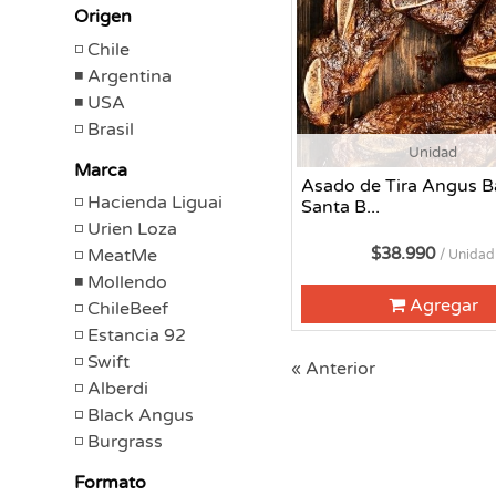
Origen
Chile
Argentina
USA
Brasil
Unidad
Marca
Asado de Tira Angus B
Hacienda Liguai
Santa B...
Urien Loza
$38.990
MeatMe
/ Unidad
Mollendo
Agregar
ChileBeef
Estancia 92
Swift
« Anterior
Alberdi
Black Angus
Burgrass
Formato