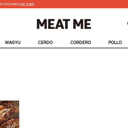
ho Express
(ver más)
WAGYU
CERDO
CORDERO
POLLO