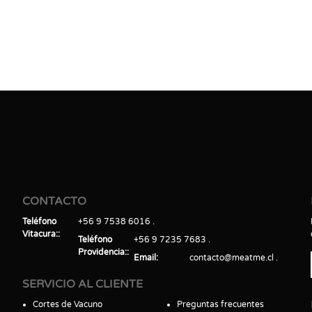
CONTACTO
Teléfono
+56 9 7538 6016
Vitacura:
Teléfono
+56 9 7235 7683
Providencia:
Email
contacto@meatme.cl
SERVICIO AL CLIENTE
Cortes de Vacuno
Preguntas frecuentes