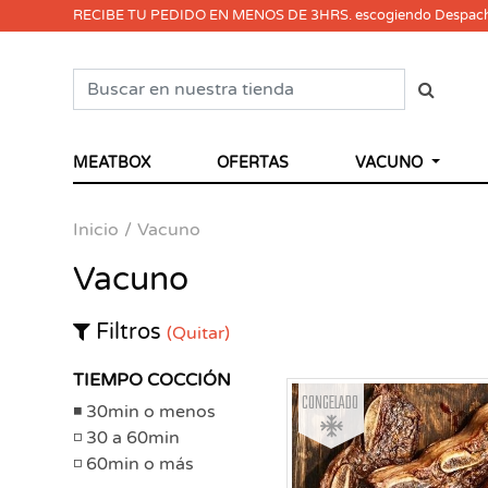
RECIBE TU PEDIDO EN MENOS DE 3HRS. escogiendo Despac
MEATBOX
OFERTAS
VACUNO
Inicio
Vacuno
Vacuno
Filtros
(Quitar)
TIEMPO COCCIÓN
Congelado
30min o menos
30 a 60min
60min o más