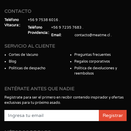
CONTACTO
Teléfono
+56 9 7538 6016
Vitacura:
Teléfono
+56 9 7235 7683
Providencia:
Email
contacto@meatme.cl
SERVICIO AL CLIENTE
Cortes de Vacuno
Preguntas frecuentes
Blog
Regalos corporativos
Políticas de despacho
Política de devoluciones y
reembolsos
ENTÉRATE ANTES QUE NADIE
Regístrate para ser el primero en recibir contenido inspirador y ofertas
exclusivas para tu próximo asado.
Registrar