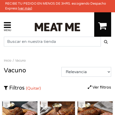
RECIBE TU PEDIDO EN MENOS DE 3HRS. escogiendo Despacho
Express
(ver más)
MENU
Inicio
Vacuno
Vacuno
Ver filtros
Filtros
(Quitar)
Fresco
Fresco
Fresco