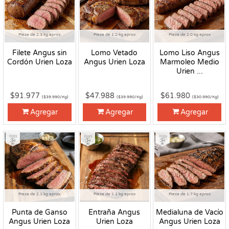
Pieza de 2.3 kg aprox
Pieza de 1.2 kg aprox
Pieza de 2.0 kg aprox
Filete Angus sin
Lomo Vetado
Lomo Liso Angus
Cordón Urien Loza
Angus Urien Loza
Marmoleo Medio
Urien ...
$91.977
$47.988
$61.980
($39.990/Kg)
($39.990/Kg)
($30.990/Kg)
Agregar
Agregar
Agregar
Fresco
Fresco
Fresco
Pieza de 2.1 kg aprox
Pieza de 1.1 kg aprox
Pieza de 1.7 kg aprox
Punta de Ganso
Entraña Angus
Medialuna de Vacío
Angus Urien Loza
Urien Loza
Angus Urien Loza