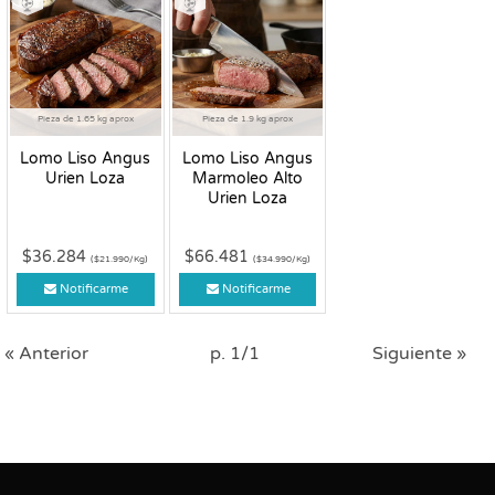
Pieza de 1.65 kg aprox
Pieza de 1.9 kg aprox
Lomo Liso Angus
Lomo Liso Angus
Urien Loza
Marmoleo Alto
Urien Loza
$36.284
$66.481
($21.990/Kg)
($34.990/Kg)
Notificarme
Notificarme
« Anterior
p. 1/1
Siguiente »