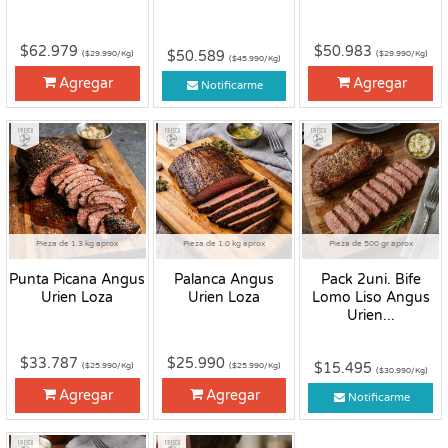
$62.979
$50.983
$50.589
($29.990/Kg)
($29.990/Kg)
($45.990/Kg)
Agregar
Agregar
Notificarme
Fresco
Fresco
Fresco
Pieza de 1.3 kg aprox
Pieza de 1.0 kg aprox
Pieza de 500 gr aprox
Punta Picana Angus
Palanca Angus
Pack 2uni. Bife
Urien Loza
Urien Loza
Lomo Liso Angus
Urien...
$33.787
$25.990
$15.495
($25.990/Kg)
($25.990/Kg)
($30.990/Kg)
Agregar
Agregar
Notificarme
Fresco
Fresco