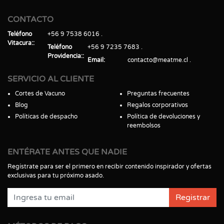
CONTACTO
Teléfono
+56 9 7538 6016
Vitacura:
Teléfono
+56 9 7235 7683
Providencia:
Email
contacto@meatme.cl
SERVICIO AL CLIENTE
Cortes de Vacuno
Preguntas frecuentes
Blog
Regalos corporativos
Políticas de despacho
Política de devoluciones y
reembolsos
ENTÉRATE ANTES QUE NADIE
Regístrate para ser el primero en recibir contenido inspirador y ofertas
exclusivas para tu próximo asado.
Registrar