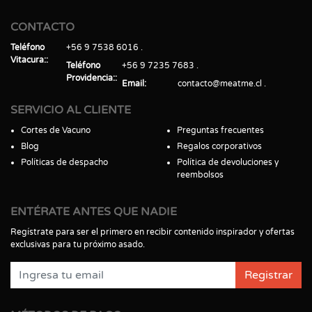
CONTACTO
Teléfono
+56 9 7538 6016
Vitacura:
Teléfono
+56 9 7235 7683
Providencia:
Email
contacto@meatme.cl
SERVICIO AL CLIENTE
Cortes de Vacuno
Preguntas frecuentes
Blog
Regalos corporativos
Políticas de despacho
Política de devoluciones y
reembolsos
ENTÉRATE ANTES QUE NADIE
Regístrate para ser el primero en recibir contenido inspirador y ofertas
exclusivas para tu próximo asado.
Registrar