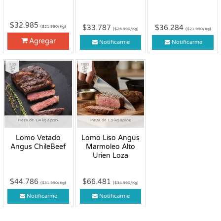
$32.985
$33.787
$36.284
($21.990/Kg)
($25.990/Kg)
($21.990/Kg)
Agregar
Notificarme
Notificarme
Fresco
Fresco
Pieza de 1.4 kg aprox
Pieza de 1.9 kg aprox
Lomo Vetado
Lomo Liso Angus
Angus ChileBeef
Marmoleo Alto
Urien Loza
$44.786
$66.481
($31.990/Kg)
($34.990/Kg)
Notificarme
Notificarme