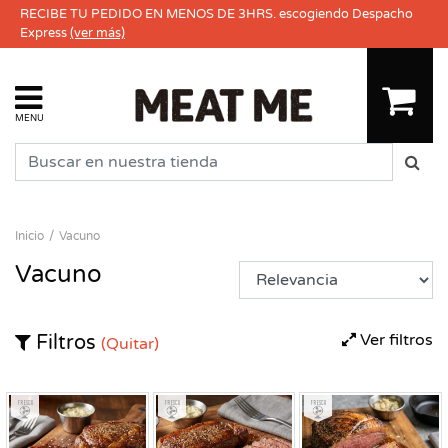
RECIBE TU PEDIDO EN MENOS DE 3HRS. escogiendo Despacho
Express
(ver más)
MENU
Inicio
Vacuno
Vacuno
Ver filtros
Filtros
(Quitar)
Fresco
Fresco
Fresco