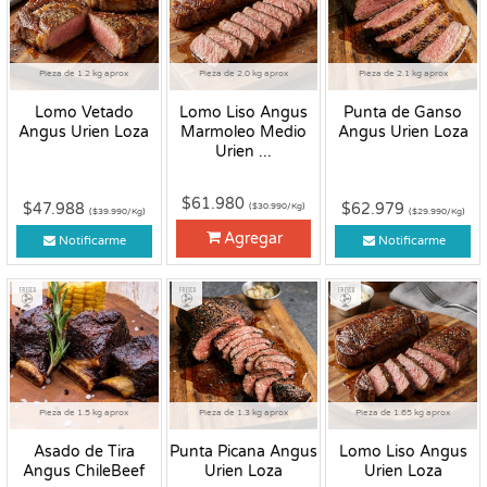
Pieza de 1.2 kg aprox
Pieza de 2.0 kg aprox
Pieza de 2.1 kg aprox
Lomo Vetado
Lomo Liso Angus
Punta de Ganso
Angus Urien Loza
Marmoleo Medio
Angus Urien Loza
Urien ...
$61.980
$47.988
$62.979
($30.990/Kg)
($39.990/Kg)
($29.990/Kg)
Agregar
Notificarme
Notificarme
Fresco
Fresco
Fresco
Pieza de 1.5 kg aprox
Pieza de 1.3 kg aprox
Pieza de 1.65 kg aprox
Asado de Tira
Punta Picana Angus
Lomo Liso Angus
Angus ChileBeef
Urien Loza
Urien Loza