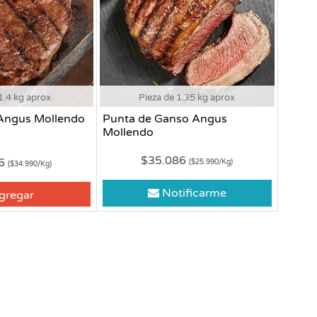
1.4 kg aprox
Pieza de 1.35 kg aprox
Angus Mollendo
Punta de Ganso Angus
Mollendo
$35.086
86
($25.990/Kg)
($34.990/Kg)
Notificarme
gregar