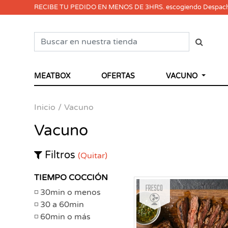
RECIBE TU PEDIDO EN MENOS DE 3HRS. escogiendo Despac
MEATBOX
OFERTAS
VACUNO
Inicio
Vacuno
Vacuno
Filtros
(Quitar)
TIEMPO COCCIÓN
Fresco
30min o menos
30 a 60min
60min o más