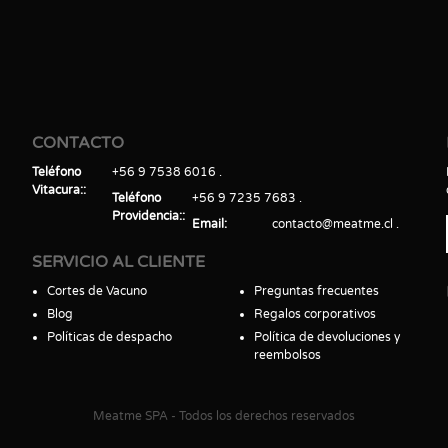
CONTACTO
Teléfono
+56 9 7538 6016
Vitacura:
Teléfono
+56 9 7235 7683
Providencia:
Email
contacto@meatme.cl
SERVICIO AL CLIENTE
Cortes de Vacuno
Preguntas frecuentes
Blog
Regalos corporativos
Políticas de despacho
Política de devoluciones y
reembolsos
Meatme SPA - Todos los derechos reservados