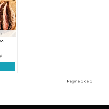
ox
do
g)
Página 1 de 1