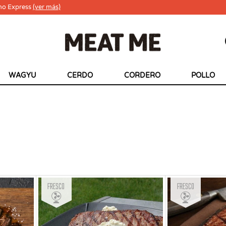
ho Express
(ver más)
WAGYU
CERDO
CORDERO
POLLO
Fresco
Fresco