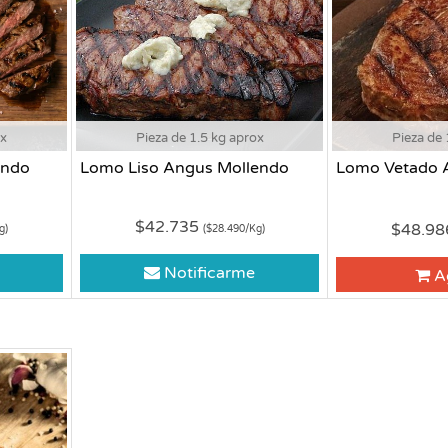
ox
Pieza de 1.5 kg aprox
Pieza de 
endo
Lomo Liso Angus Mollendo
Lomo Vetado 
$42.735
$48.9
g)
($28.490/Kg)
Notificarme
A