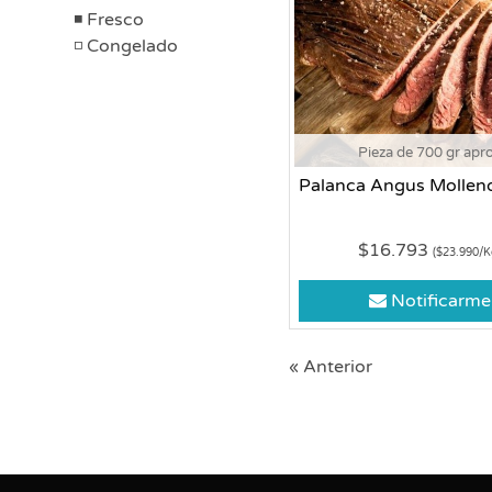
Fresco
Congelado
Pieza de 700 gr apr
Palanca Angus Mollen
$16.793
($23.990/K
Notificarme
« Anterior