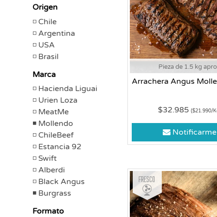
Origen
Chile
Argentina
USA
Brasil
Pieza de 1.5 kg apr
Marca
Arrachera Angus Moll
Hacienda Liguai
Urien Loza
$32.985
MeatMe
($21.990/K
Mollendo
Notificarme
ChileBeef
Estancia 92
Swift
Alberdi
Fresco
Black Angus
Burgrass
Formato