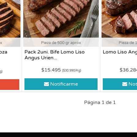
ox
Pieza de 500 gr aprox
Pieza de 
oza
Pack 2uni. Bife Lomo Liso
Lomo Liso Ang
Angus Urien...
$15.495
$36.2
($30.990/Kg)
g)
Notificarme
Not
Página 1 de 1