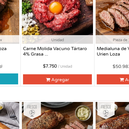
ox
Unidad
Pieza de 
oza
Carne Molida Vacuno Tártaro
Medialuna de 
4% Grasa ...
Urien Loza
$7.750
$50.9
g)
/ Unidad
Agregar
A
Fresco
Fresco