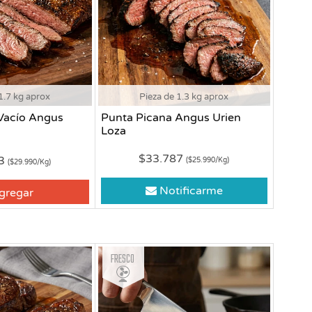
1.7 kg aprox
Pieza de 1.3 kg aprox
Vacío Angus
Punta Picana Angus Urien
Loza
$33.787
83
($25.990/Kg)
($29.990/Kg)
Notificarme
gregar
Fresco