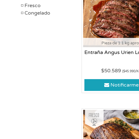
Fresco
Congelado
Pieza de 1.1 kg apr
Entraña Angus Urien L
$50.589
($45.990/K
Notificarme
Fresco