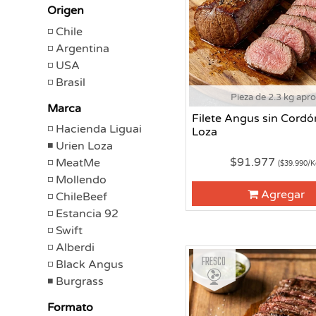
Origen
Chile
Argentina
USA
Brasil
Pieza de 2.3 kg apr
Marca
Filete Angus sin Cordó
Hacienda Liguai
Loza
Urien Loza
$91.977
MeatMe
($39.990/K
Mollendo
Agregar
ChileBeef
Estancia 92
Swift
Alberdi
Fresco
Black Angus
Burgrass
Formato