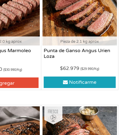
2.0 kg aprox
Pieza de 2.1 kg aprox
gus Marmoleo
Punta de Ganso Angus Urien
Loza
$62.979
80
($29.990/Kg)
($30.990/Kg)
Notificarme
gregar
Fresco