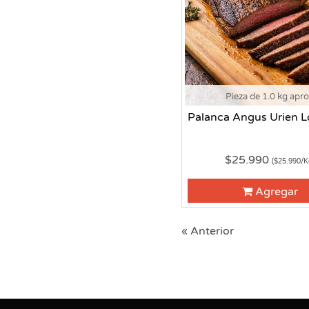
Pieza de 1.0 kg apr
Palanca Angus Urien L
$25.990
($25.990/K
Agregar
« Anterior