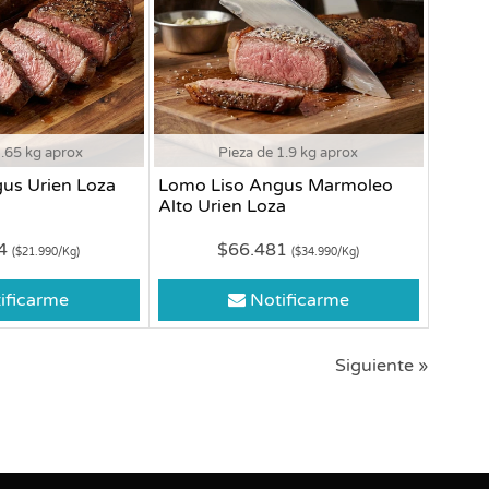
1.65 kg aprox
Pieza de 1.9 kg aprox
us Urien Loza
Lomo Liso Angus Marmoleo
Alto Urien Loza
84
$66.481
($21.990/Kg)
($34.990/Kg)
ificarme
Notificarme
Siguiente »