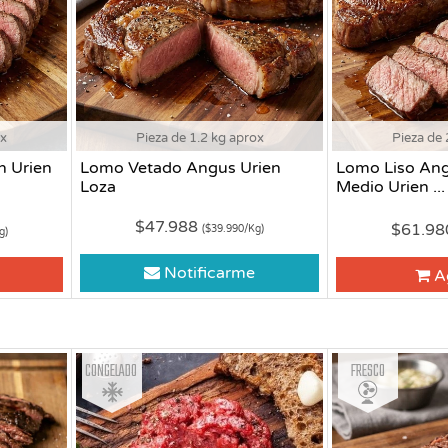
ox
Pieza de 1.2 kg aprox
Pieza de 
n Urien
Lomo Vetado Angus Urien
Lomo Liso An
Loza
Medio Urien ...
$47.988
$61.9
($39.990/Kg)
g)
Notificarme
A
Congelado
Fresco