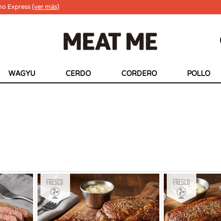
ho Express
(ver más)
WAGYU
CERDO
CORDERO
POLLO
Fresco
Fresco