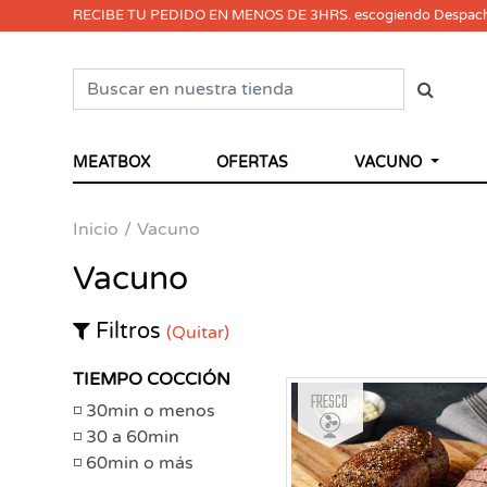
RECIBE TU PEDIDO EN MENOS DE 3HRS. escogiendo Despac
MEATBOX
OFERTAS
VACUNO
Inicio
Vacuno
Vacuno
Filtros
(Quitar)
TIEMPO COCCIÓN
Fresco
30min o menos
30 a 60min
60min o más