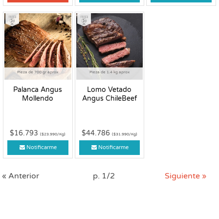
Fresco
Fresco
Pieza de 700 gr aprox
Pieza de 1.4 kg aprox
Palanca Angus
Lomo Vetado
Mollendo
Angus ChileBeef
$16.793
$44.786
($23.990/Kg)
($31.990/Kg)
Notificarme
Notificarme
« Anterior
p. 1/2
Siguiente »