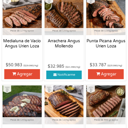
Pieza de 1.7 kg aprox
Pieza de 1.5 kg aprox
Pieza de 1.3 kg aprox
Medialuna de Vacío
Arrachera Angus
Punta Picana Angus
Angus Urien Loza
Mollendo
Urien Loza
$50.983
$33.787
$32.985
($29.990/Kg)
($25.990/Kg)
($21.990/Kg)
Agregar
Agregar
Notificarme
Fresco
Fresco
Fresco
Pieza de 1.5 kg aprox
Pieza de 1.0 kg aprox
Pieza de 500 gr aprox