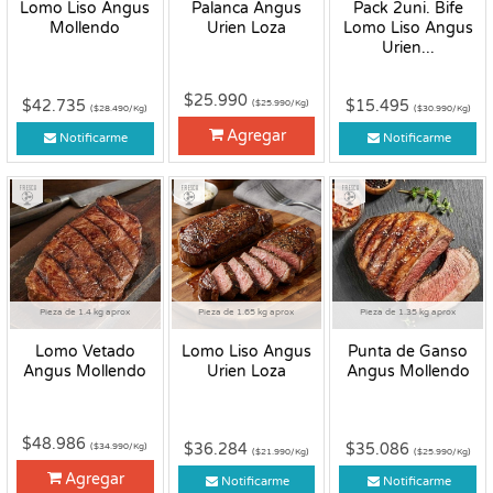
Lomo Liso Angus
Palanca Angus
Pack 2uni. Bife
Mollendo
Urien Loza
Lomo Liso Angus
Urien...
$25.990
$42.735
$15.495
($25.990/Kg)
($28.490/Kg)
($30.990/Kg)
Agregar
Notificarme
Notificarme
Fresco
Fresco
Fresco
Pieza de 1.4 kg aprox
Pieza de 1.65 kg aprox
Pieza de 1.35 kg aprox
Lomo Vetado
Lomo Liso Angus
Punta de Ganso
Angus Mollendo
Urien Loza
Angus Mollendo
$48.986
$36.284
$35.086
($34.990/Kg)
($21.990/Kg)
($25.990/Kg)
Agregar
Notificarme
Notificarme