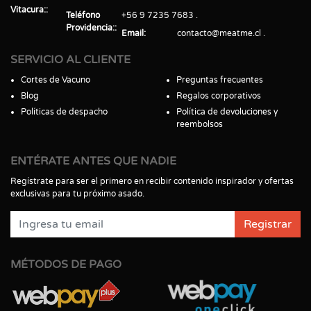
Vitacura:
Teléfono
+56 9 7235 7683
Providencia:
Email
contacto@meatme.cl
SERVICIO AL CLIENTE
Cortes de Vacuno
Preguntas frecuentes
Blog
Regalos corporativos
Políticas de despacho
Política de devoluciones y
reembolsos
ENTÉRATE ANTES QUE NADIE
Regístrate para ser el primero en recibir contenido inspirador y ofertas
exclusivas para tu próximo asado.
Registrar
MÉTODOS DE PAGO