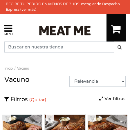
RECIBE TU PEDIDO EN MENOS DE 3HRS. escogiendo Despacho
Express
(ver más)
MENU
Inicio
Vacuno
Vacuno
Ver filtros
Filtros
(Quitar)
Fresco
Fresco
Fresco