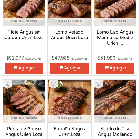
Pieza de 2.3 kg aprox
Pieza de 1.2 kg aprox
Pieza de 2.0 kg aprox
Filete Angus sin
Lomo Vetado
Lomo Liso Angus
Cordón Urien Loza
Angus Urien Loza
Marmoleo Medio
Urien ...
$91.977
$47.988
$61.980
($39.990/Kg)
($39.990/Kg)
($30.990/Kg)
Agregar
Agregar
Agregar
Fresco
Fresco
Congelado
Pieza de 2.1 kg aprox
Pieza de 1.1 kg aprox
Pieza de 1.8 kg aprox
Punta de Ganso
Entraña Angus
Asado de Tira
Angus Urien Loza
Urien Loza
Angus Mollendo