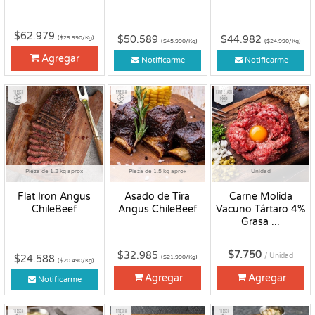
$62.979
$50.589
$44.982
($29.990/Kg)
($45.990/Kg)
($24.990/Kg)
Agregar
Notificarme
Notificarme
Fresco
Fresco
Congelado
Pieza de 1.2 kg aprox
Pieza de 1.5 kg aprox
Unidad
Flat Iron Angus
Asado de Tira
Carne Molida
ChileBeef
Angus ChileBeef
Vacuno Tártaro 4%
Grasa ...
$7.750
$32.985
/ Unidad
$24.588
($21.990/Kg)
($20.490/Kg)
Agregar
Agregar
Notificarme
Fresco
Fresco
Fresco