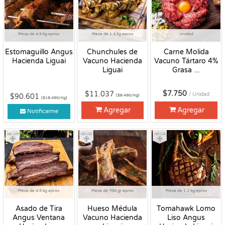
Pieza de 4.9 kg aprox
Pieza de 1.3 kg aprox
Unidad
Estomaguillo Angus
Chunchules de
Carne Molida
Hacienda Liguai
Vacuno Hacienda
Vacuno Tártaro 4%
Liguai
Grasa ...
$7.750
$11.037
/ Unidad
$90.601
($8.490/Kg)
($18.490/Kg)
Agregar
Agregar
Notificarme
Congelado
Congelado
Congelado
Pieza de 4.5 kg aprox
Pieza de 700 gr aprox
Pieza de 1.1 kg aprox
Asado de Tira
Hueso Médula
Tomahawk Lomo
Angus Ventana
Vacuno Hacienda
Liso Angus