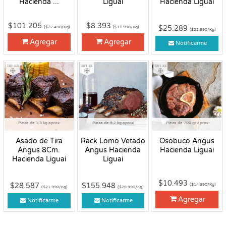
Hacienda ...
Liguai
Hacienda Liguai
$101.205
$8.393
$25.289
($22.490/Kg)
($11.990/Kg)
($22.990/Kg)
Agregar
Agregar
Notificarme
Congelado
Congelado
Congelado
Pieza de 1.3 kg aprox
Pieza de 5.2 kg aprox
Pieza de 700 gr aprox
Asado de Tira
Rack Lomo Vetado
Osobuco Angus
Angus 8Cm.
Angus Hacienda
Hacienda Liguai
Hacienda Liguai
Liguai
$10.493
$28.587
$155.948
($14.990/Kg)
($21.990/Kg)
($29.990/Kg)
Agregar
Notificarme
Notificarme