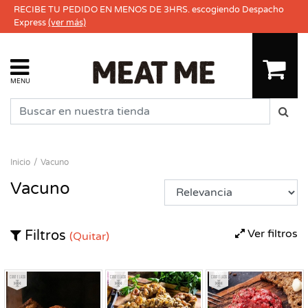
RECIBE TU PEDIDO EN MENOS DE 3HRS. escogiendo Despacho
Express
(ver más)
MENU
Inicio
Vacuno
Vacuno
Ver filtros
Filtros
(Quitar)
Congelado
Congelado
Congelado