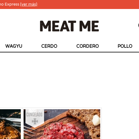
ho Express
(ver más)
WAGYU
CERDO
CORDERO
POLLO
Congelado