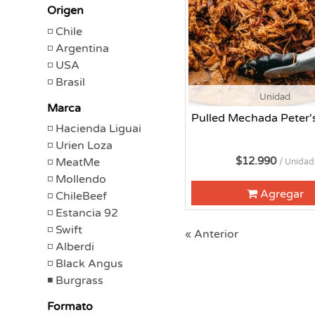
Origen
Chile
Argentina
USA
Brasil
Unidad
Marca
Pulled Mechada Peter'
Hacienda Liguai
Urien Loza
$12.990
MeatMe
/ Unidad
Mollendo
Agregar
ChileBeef
Estancia 92
Swift
« Anterior
Alberdi
Black Angus
Burgrass
Formato