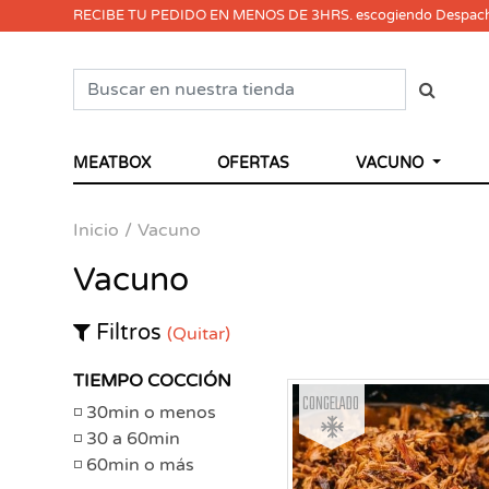
RECIBE TU PEDIDO EN MENOS DE 3HRS. escogiendo Despac
MEATBOX
OFERTAS
VACUNO
Inicio
Vacuno
Vacuno
Filtros
(Quitar)
TIEMPO COCCIÓN
Congelado
30min o menos
30 a 60min
60min o más