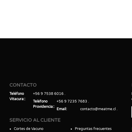
CONTACTO
Teléfono
+56 9 7538 6016
Vitacura:
Teléfono
+56 9 7235 7683
Providencia:
Email
contacto@meatme.cl
SERVICIO AL CLIENTE
Cortes de Vacuno
Preguntas frecuentes