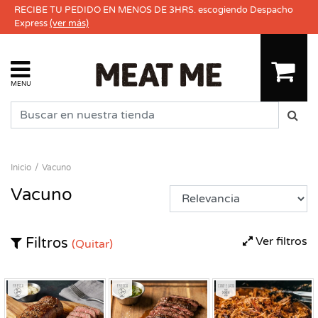
RECIBE TU PEDIDO EN MENOS DE 3HRS. escogiendo Despacho
Express
(ver más)
MENU
Inicio
Vacuno
Vacuno
Ver filtros
Filtros
(Quitar)
Fresco
Fresco
Congelado