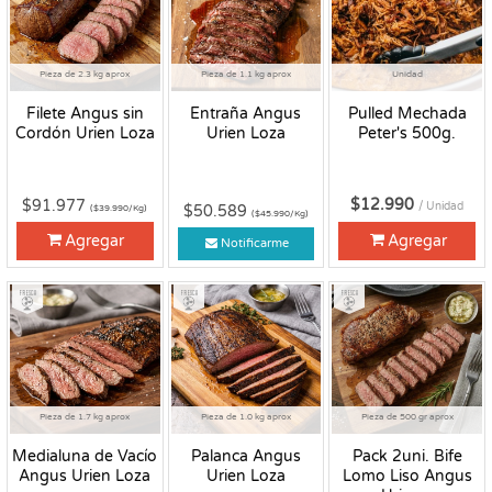
Pieza de 2.3 kg aprox
Pieza de 1.1 kg aprox
Unidad
Filete Angus sin
Entraña Angus
Pulled Mechada
Cordón Urien Loza
Urien Loza
Peter's 500g.
$12.990
$91.977
/ Unidad
$50.589
($39.990/Kg)
($45.990/Kg)
Agregar
Agregar
Notificarme
Fresco
Fresco
Fresco
Pieza de 1.7 kg aprox
Pieza de 1.0 kg aprox
Pieza de 500 gr aprox
Medialuna de Vacío
Palanca Angus
Pack 2uni. Bife
Angus Urien Loza
Urien Loza
Lomo Liso Angus