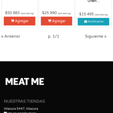
Urien...
$50.983
$25.990
$15.495
($29.990/Kg)
($25.990/Kg)
($30.990/Kg)
Agregar
Agregar
Notificarme
« Anterior
p. 1/1
Siguiente »
NUESTRAS TIENDAS
Vitacura 5447, Vitacura