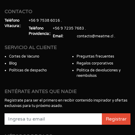
CONTACTO
Teléfono
+56 9 7538 6016
Vitacura:
Teléfono
+56 9 7235 7683
Providencia:
Email
contacto@meatme.cl
SERVICIO AL CLIENTE
Cortes de Vacuno
Preguntas frecuentes
Blog
Regalos corporativos
Políticas de despacho
Política de devoluciones y
reembolsos
ENTÉRATE ANTES QUE NADIE
Regístrate para ser el primero en recibir contenido inspirador y ofertas
exclusivas para tu próximo asado.
Registrar