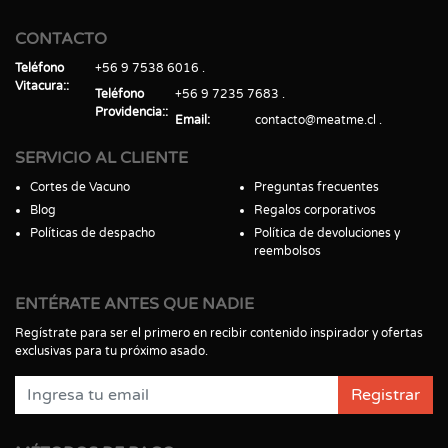
CONTACTO
Teléfono
+56 9 7538 6016
Vitacura:
Teléfono
+56 9 7235 7683
Providencia:
Email
contacto@meatme.cl
SERVICIO AL CLIENTE
Cortes de Vacuno
Preguntas frecuentes
Blog
Regalos corporativos
Políticas de despacho
Política de devoluciones y
reembolsos
ENTÉRATE ANTES QUE NADIE
Regístrate para ser el primero en recibir contenido inspirador y ofertas
exclusivas para tu próximo asado.
Registrar