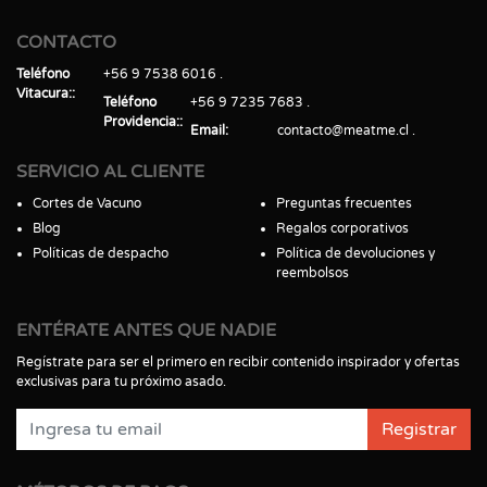
CONTACTO
Teléfono
+56 9 7538 6016
Vitacura:
Teléfono
+56 9 7235 7683
Providencia:
Email
contacto@meatme.cl
SERVICIO AL CLIENTE
Cortes de Vacuno
Preguntas frecuentes
Blog
Regalos corporativos
Políticas de despacho
Política de devoluciones y
reembolsos
ENTÉRATE ANTES QUE NADIE
Regístrate para ser el primero en recibir contenido inspirador y ofertas
exclusivas para tu próximo asado.
Registrar