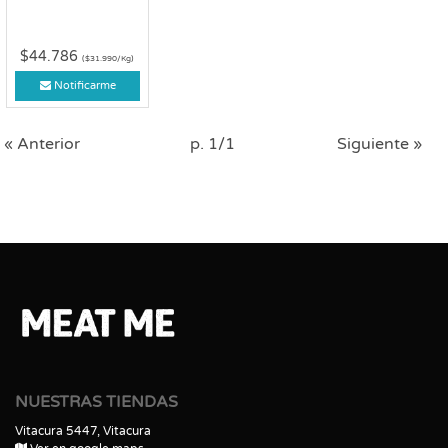
$44.786
($31.990/Kg)
Notificarme
« Anterior
p. 1/1
Siguiente »
NUESTRAS TIENDAS
Vitacura 5447, Vitacura