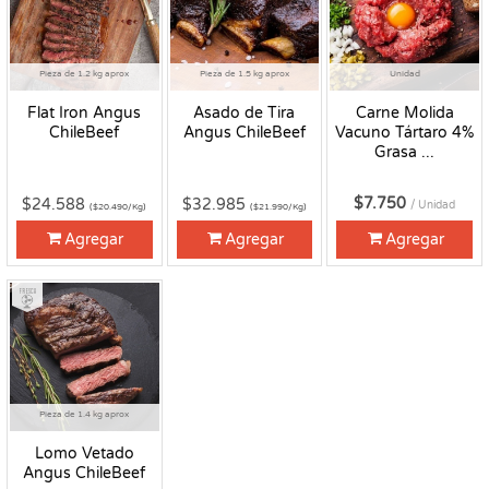
Pieza de 1.2 kg aprox
Pieza de 1.5 kg aprox
Unidad
Flat Iron Angus
Asado de Tira
Carne Molida
ChileBeef
Angus ChileBeef
Vacuno Tártaro 4%
Grasa ...
$7.750
$24.588
$32.985
/ Unidad
($20.490/Kg)
($21.990/Kg)
Agregar
Agregar
Agregar
Fresco
Pieza de 1.4 kg aprox
Lomo Vetado
Angus ChileBeef