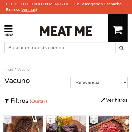
RECIBE TU PEDIDO EN MENOS DE 3HRS. escogiendo Despacho
Express
(ver más)
MENU
Inicio
Vacuno
Vacuno
Ver filtros
Filtros
(Quitar)
Fresco
Fresco
Congelado