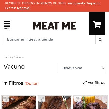
RECIBE TU PEDIDO EN MENOS DE 3HRS. escogiendo Despacho
Express
(ver más)
MENU
Inicio
Vacuno
Vacuno
Ver filtros
Filtros
(Quitar)
Congelado
Fresco
Fresco