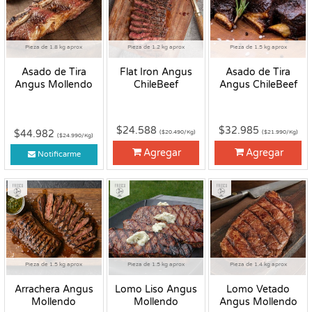
Pieza de 1.8 kg aprox
Pieza de 1.2 kg aprox
Pieza de 1.5 kg aprox
Asado de Tira
Flat Iron Angus
Asado de Tira
Angus Mollendo
ChileBeef
Angus ChileBeef
$24.588
$32.985
$44.982
($20.490/Kg)
($21.990/Kg)
($24.990/Kg)
Agregar
Agregar
Notificarme
Fresco
Fresco
Fresco
Pieza de 1.5 kg aprox
Pieza de 1.5 kg aprox
Pieza de 1.4 kg aprox
Arrachera Angus
Lomo Liso Angus
Lomo Vetado
Mollendo
Mollendo
Angus Mollendo