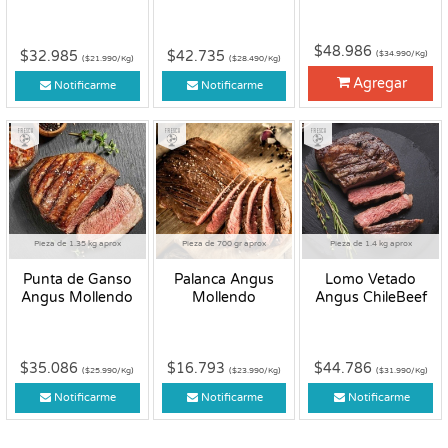
$48.986
$32.985
$42.735
($34.990/Kg)
($21.990/Kg)
($28.490/Kg)
Agregar
Notificarme
Notificarme
Fresco
Fresco
Fresco
Pieza de 1.35 kg aprox
Pieza de 700 gr aprox
Pieza de 1.4 kg aprox
Punta de Ganso
Palanca Angus
Lomo Vetado
Angus Mollendo
Mollendo
Angus ChileBeef
$35.086
$16.793
$44.786
($25.990/Kg)
($23.990/Kg)
($31.990/Kg)
Notificarme
Notificarme
Notificarme