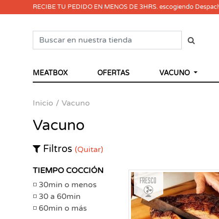
RECIBE TU PEDIDO EN MENOS DE 3HRS. escogiendo Despac
MEATBOX
OFERTAS
VACUNO
Inicio
Vacuno
Vacuno
Filtros
(Quitar)
TIEMPO COCCIÓN
Fresco
30min o menos
30 a 60min
60min o más