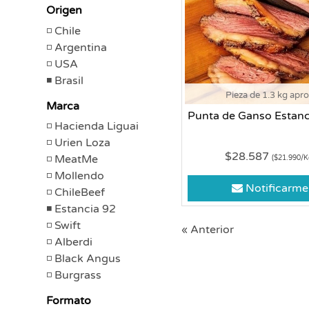
Origen
Chile
Argentina
USA
Brasil
Pieza de 1.3 kg apr
Marca
Punta de Ganso Estanc
Hacienda Liguai
Urien Loza
$28.587
MeatMe
($21.990/K
Mollendo
Notificarme
ChileBeef
Estancia 92
Swift
« Anterior
Alberdi
Black Angus
Burgrass
Formato