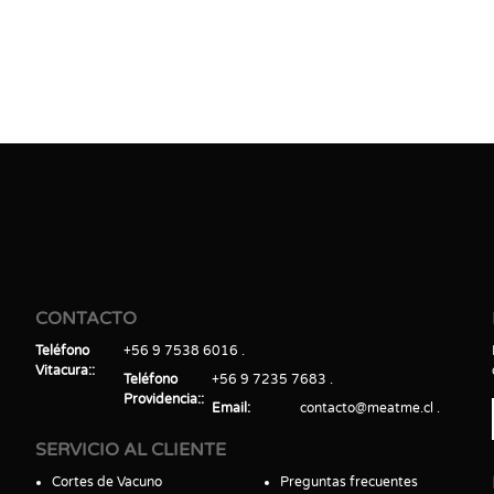
CONTACTO
Teléfono
+56 9 7538 6016
Vitacura:
Teléfono
+56 9 7235 7683
Providencia:
Email
contacto@meatme.cl
SERVICIO AL CLIENTE
Cortes de Vacuno
Preguntas frecuentes