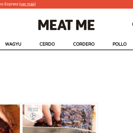
ho Express
(ver más)
WAGYU
CERDO
CORDERO
POLLO
Fresco