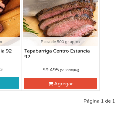
ox
Pieza de 500 gr aprox
ia 92
Tapabarriga Centro Estancia
92
$9.495
g)
($18.990/Kg)
Agregar
Página 1 de 1