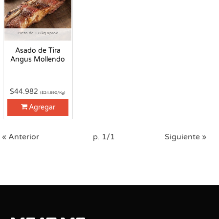
Pieza de 1.8 kg aprox
Asado de Tira
Angus Mollendo
$44.982
($24.990/Kg)
Agregar
« Anterior
p. 1/1
Siguiente »