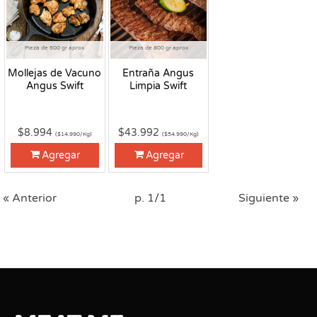
Pieza de 600 gr aprox
Pieza de 800 gr aprox
Mollejas de Vacuno
Entraña Angus
Angus Swift
Limpia Swift
$8.994
$43.992
($14.990/Kg)
($54.990/Kg)
Agregar
Agregar
« Anterior
p. 1/1
Siguiente »