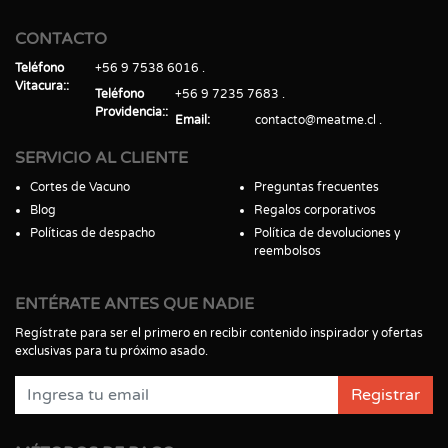
CONTACTO
Teléfono
+56 9 7538 6016
Vitacura:
Teléfono
+56 9 7235 7683
Providencia:
Email
contacto@meatme.cl
SERVICIO AL CLIENTE
Cortes de Vacuno
Preguntas frecuentes
Blog
Regalos corporativos
Políticas de despacho
Política de devoluciones y
reembolsos
ENTÉRATE ANTES QUE NADIE
Regístrate para ser el primero en recibir contenido inspirador y ofertas
exclusivas para tu próximo asado.
Registrar