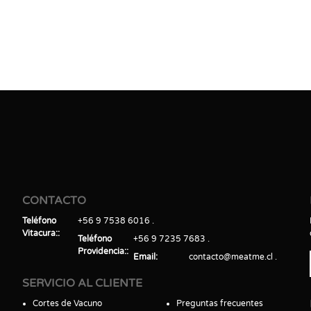
CONTACTO
Teléfono
+56 9 7538 6016
Vitacura:
Teléfono
+56 9 7235 7683
Providencia:
Email
contacto@meatme.cl
SERVICIO AL CLIENTE
Cortes de Vacuno
Preguntas frecuentes