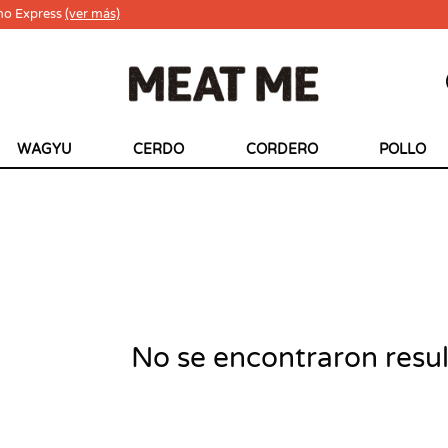
ho Express
(ver más)
WAGYU
CERDO
CORDERO
POLLO
No se encontraron resu