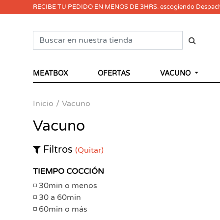
RECIBE TU PEDIDO EN MENOS DE 3HRS. escogiendo Despac
MEATBOX
OFERTAS
VACUNO
Inicio
Vacuno
Vacuno
Filtros
(Quitar)
TIEMPO COCCIÓN
30min o menos
30 a 60min
60min o más