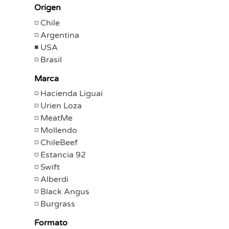
Origen
Chile
Argentina
USA
Brasil
Marca
Hacienda Liguai
Urien Loza
MeatMe
Mollendo
ChileBeef
Estancia 92
Swift
Alberdi
Black Angus
Burgrass
Formato