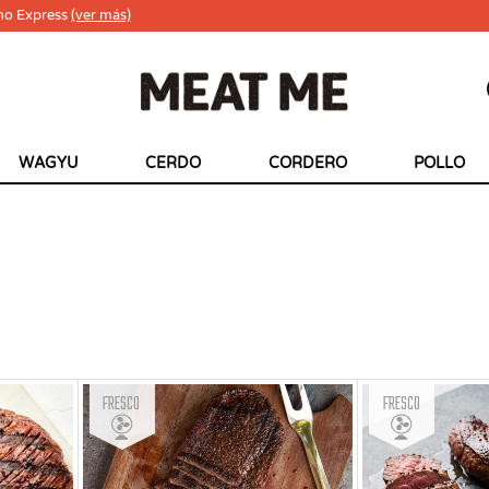
ho Express
(ver más)
WAGYU
CERDO
CORDERO
POLLO
Fresco
Fresco