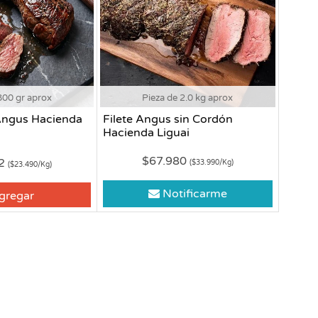
800 gr aprox
Pieza de 2.0 kg aprox
 Angus Hacienda
Filete Angus sin Cordón
Hacienda Liguai
$67.980
92
($33.990/Kg)
($23.490/Kg)
Notificarme
gregar