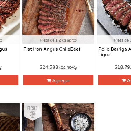
ox
Pieza de 1.2 kg aprox
Pieza de 
gus
Flat Iron Angus ChileBeef
Pollo Barriga
Liguai
$24.588
$18.7
g)
($20.490/Kg)
Agregar
A
Fresco