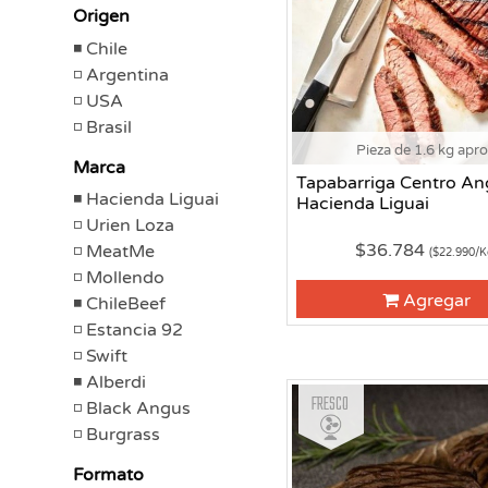
Origen
Chile
Argentina
USA
Brasil
Pieza de 1.6 kg apr
Marca
Tapabarriga Centro An
Hacienda Liguai
Hacienda Liguai
Urien Loza
$36.784
MeatMe
($22.990/K
Mollendo
Agregar
ChileBeef
Estancia 92
Swift
Alberdi
Fresco
Black Angus
Burgrass
Formato