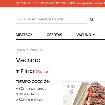
RECIBE TU PEDIDO EN MENOS DE 3HRS. escogiendo Despac
MEATBOX
OFERTAS
VACUNO
Inicio
Vacuno
Vacuno
Filtros
(Quitar)
TIEMPO COCCIÓN
Fresco
30min o menos
30 a 60min
60min o más