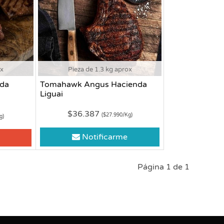
ox
Pieza de 1.3 kg aprox
nda
Tomahawk Angus Hacienda
Liguai
$36.387
($27.990/Kg)
g)
Notificarme
Página 1 de 1