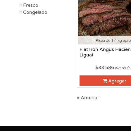
Fresco
Congelado
Pieza de 1.4 kg apr
Flat Iron Angus Hacie
Liguai
$33.586
($23.990/K
Agregar
« Anterior