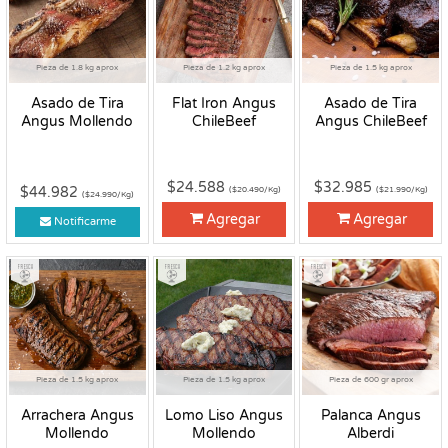
Pieza de 1.8 kg aprox
Pieza de 1.2 kg aprox
Pieza de 1.5 kg aprox
Asado de Tira
Flat Iron Angus
Asado de Tira
Angus Mollendo
ChileBeef
Angus ChileBeef
$24.588
$32.985
$44.982
($20.490/Kg)
($21.990/Kg)
($24.990/Kg)
Agregar
Agregar
Notificarme
Fresco
Fresco
Fresco
Pieza de 1.5 kg aprox
Pieza de 1.5 kg aprox
Pieza de 600 gr aprox
Arrachera Angus
Lomo Liso Angus
Palanca Angus
Mollendo
Mollendo
Alberdi