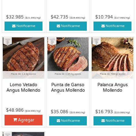
$32.985
$42.735
$10.794
($21.990/Kg)
($28.490/Kg)
($17.990/Kg)
Notificarme
Notificarme
Notificarme
Fresco
Fresco
Fresco
Pieza de 1.4 kg aprox
Pieza de 1.35 kg aprox
Pieza de 700 gr aprox
Lomo Vetado
Punta de Ganso
Palanca Angus
Angus Mollendo
Angus Mollendo
Mollendo
$48.986
$35.086
$16.793
($34.990/Kg)
($25.990/Kg)
($23.990/Kg)
Agregar
Notificarme
Notificarme
Fresco