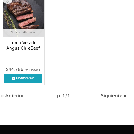
Pieza de 1.4 kg aprox
Lomo Vetado
Angus ChileBeef
$44.786
($31.990/Kg)
Notificarme
« Anterior
p. 1/1
Siguiente »