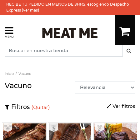
RECIBE TU PEDIDO EN MENOS DE 3HRS. escogiendo Despacho
Express
(ver más)
MENU
Inicio
Vacuno
Vacuno
Ver filtros
Filtros
(Quitar)
Congelado
Fresco
Fresco