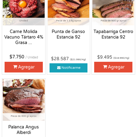
Unidad
Pieza de 1.3 kg aprox
Pieza de 500 gr aprox
Carne Molida
Punta de Ganso
Tapabarriga Centro
Vacuno Tártaro 4%
Estancia 92
Estancia 92
Grasa ...
$7.750
$9.495
/ Unidad
$28.587
($18.990/Kg)
($21.990/Kg)
Agregar
Agregar
Notificarme
Fresco
Pieza de 600 gr aprox
Palanca Angus
Alberdi