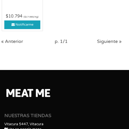
$10.794
($17.990/Kg)
Notificarme
« Anterior
p. 1/1
Siguiente »
NUESTRAS TIENDAS
Vitacura 5447, Vitacura