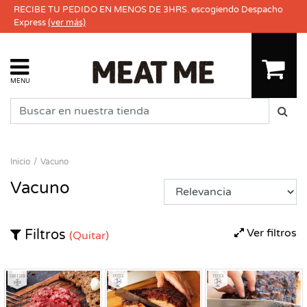
RECIBE TU PEDIDO EN MENOS DE 3HRS. escogiendo Despacho
Express
(ver más)
MENU
Inicio
Vacuno
Vacuno
Ver filtros
Filtros
(Quitar)
Congelado
Fresco
Fresco