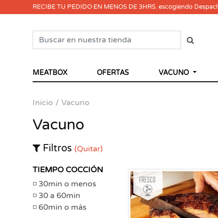
RECIBE TU PEDIDO EN MENOS DE 3HRS. escogiendo Despac
MEATBOX
OFERTAS
VACUNO
Inicio
Vacuno
Vacuno
Filtros
(Quitar)
TIEMPO COCCIÓN
Fresco
30min o menos
30 a 60min
60min o más