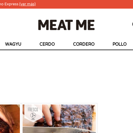
ho Express
(ver más)
WAGYU
CERDO
CORDERO
POLLO
Fresco