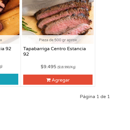
ox
Pieza de 500 gr aprox
ia 92
Tapabarriga Centro Estancia
92
$9.495
g)
($18.990/Kg)
Agregar
Página 1 de 1