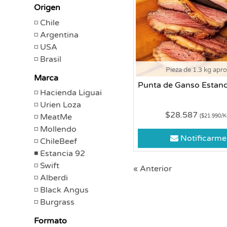
Origen
Chile
Argentina
USA
Brasil
Pieza de 1.3 kg apr
Marca
Punta de Ganso Estanc
Hacienda Liguai
Urien Loza
$28.587
MeatMe
($21.990/K
Mollendo
Notificarme
ChileBeef
Estancia 92
Swift
« Anterior
Alberdi
Black Angus
Burgrass
Formato