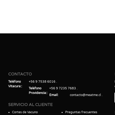
CONTACTO
Teléfono
+56 9 7538 6016
Vitacura:
Teléfono
+56 9 7235 7683
Providencia:
Email
contacto@meatme.cl
SERVICIO AL CLIENTE
Cortes de Vacuno
Preguntas frecuentes