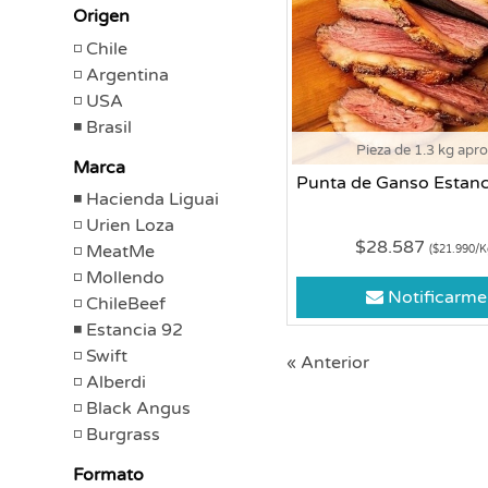
Origen
Chile
Argentina
USA
Brasil
Pieza de 1.3 kg apr
Marca
Punta de Ganso Estanc
Hacienda Liguai
Urien Loza
$28.587
MeatMe
($21.990/K
Mollendo
Notificarme
ChileBeef
Estancia 92
Swift
« Anterior
Alberdi
Black Angus
Burgrass
Formato