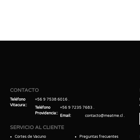
CONTACTO
Teléfono
+56 9 7538 6016
Vitacura:
Teléfono
+56 9 7235 7683
Providencia:
Email
contacto@meatme.cl
SERVICIO AL CLIENTE
Cortes de Vacuno
Preguntas frecuentes