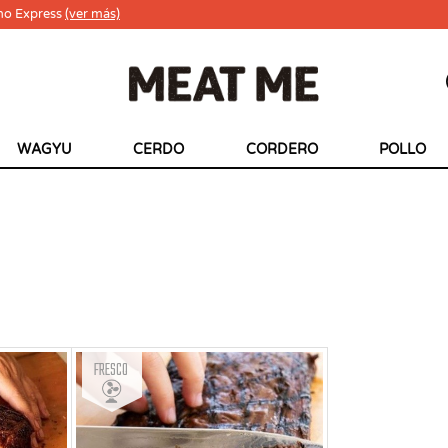
ho Express
(ver más)
WAGYU
CERDO
CORDERO
POLLO
Fresco