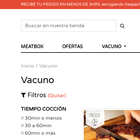
RECIBE TU PEDIDO EN MENOS DE 3HRS. escogiendo Despac
MEATBOX
OFERTAS
VACUNO
Inicio
Vacuno
Vacuno
Filtros
(Quitar)
TIEMPO COCCIÓN
Fresco
30min o menos
30 a 60min
60min o más