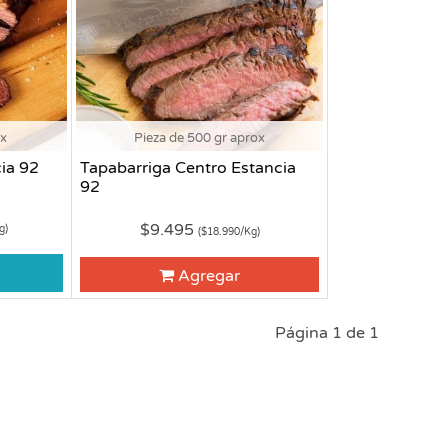
ox
Pieza de 500 gr aprox
ia 92
Tapabarriga Centro Estancia
92
$9.495
g)
($18.990/Kg)
Agregar
Página 1 de 1