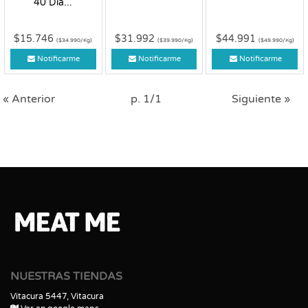
40 Día...
$15.746
$31.992
$44.991
($34.990/Kg)
($39.990/Kg)
($49.990/Kg)
Notificarme
Notificarme
Notificarme
« Anterior
p. 1/1
Siguiente »
NUESTRAS TIENDAS
Vitacura 5447, Vitacura