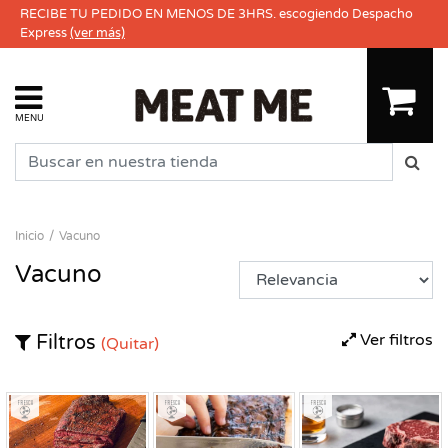
RECIBE TU PEDIDO EN MENOS DE 3HRS. escogiendo Despacho
Express
(ver más)
MENU
Inicio
Vacuno
Vacuno
Ver filtros
Filtros
(Quitar)
Fresco
Fresco
Fresco