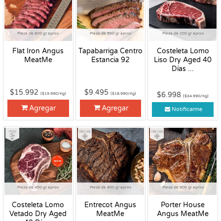
Pieza de 800 gr aprox
Pieza de 500 gr aprox
Pieza de 200 gr aprox
Flat Iron Angus
Tapabarriga Centro
Costeleta Lomo
MeatMe
Estancia 92
Liso Dry Aged 40
Días ...
$15.992
$9.495
$6.998
($19.990/Kg)
($18.990/Kg)
($34.990/Kg)
Agregar
Agregar
Notificarme
Fresco
Congelado
Congelado
Pieza de 450 gr aprox
Pieza de 800 gr aprox
Pieza de 900 gr aprox
Costeleta Lomo
Entrecot Angus
Porter House
Vetado Dry Aged
MeatMe
Angus MeatMe