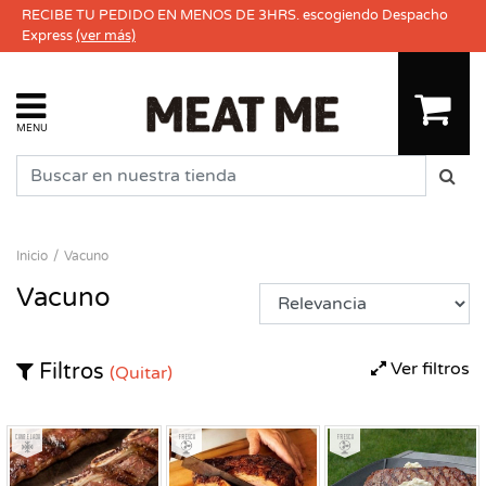
RECIBE TU PEDIDO EN MENOS DE 3HRS. escogiendo Despacho
Express
(ver más)
MENU
Inicio
Vacuno
Vacuno
Ver filtros
Filtros
(Quitar)
Congelado
Fresco
Fresco