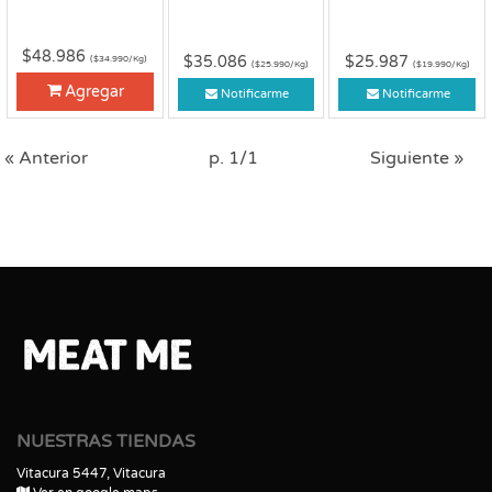
$48.986
$35.086
$25.987
($34.990/Kg)
($25.990/Kg)
($19.990/Kg)
Agregar
Notificarme
Notificarme
« Anterior
p. 1/1
Siguiente »
NUESTRAS TIENDAS
Vitacura 5447, Vitacura