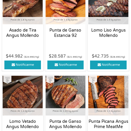
Pieza de 1.8 kg aprox
Pieza de 1.3 kg aprox
Pieza de 1.5 kg aprox
Asado de Tira
Punta de Ganso
Lomo Liso Angus
Angus Mollendo
Estancia 92
Mollendo
$44.982
$28.587
$42.735
($24.990/Kg)
($21.990/Kg)
($28.490/Kg)
Notificarme
Notificarme
Notificarme
Fresco
Fresco
Fresco
Pieza de 1.4 kg aprox
Pieza de 1.35 kg aprox
Pieza de 1.3 kg aprox
Lomo Vetado
Punta de Ganso
Punta Picana Angus
Angus Mollendo
Angus Mollendo
Prime MeatMe