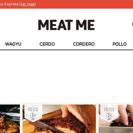
ho Express
(ver más)
WAGYU
CERDO
CORDERO
POLLO
Fresco
Fresco