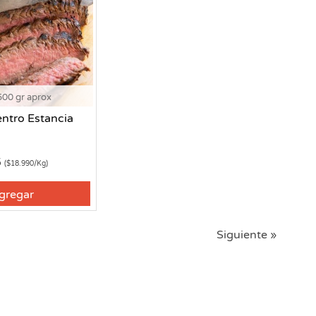
500 gr aprox
entro Estancia
5
($18.990/Kg)
gregar
Siguiente »