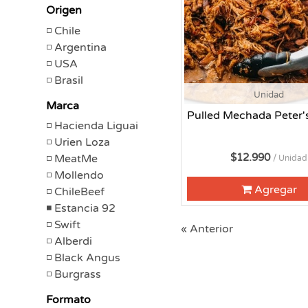
Origen
Chile
Argentina
USA
Brasil
Unidad
Marca
Pulled Mechada Peter'
Hacienda Liguai
Urien Loza
$12.990
MeatMe
/ Unidad
Mollendo
Agregar
ChileBeef
Estancia 92
Swift
« Anterior
Alberdi
Black Angus
Burgrass
Formato