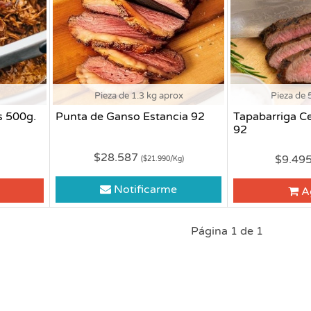
Pieza de 1.3 kg aprox
Pieza de 
s 500g.
Punta de Ganso Estancia 92
Tapabarriga C
92
$28.587
$9.49
($21.990/Kg)
Notificarme
A
Página 1 de 1