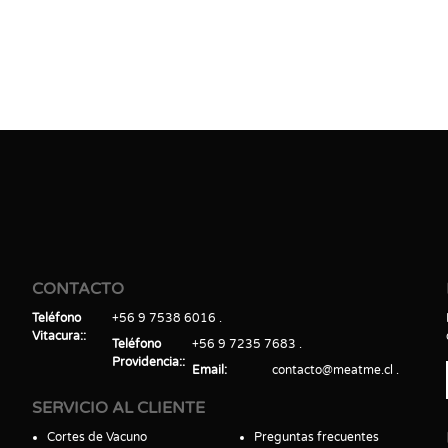
CONTACTO
Teléfono
+56 9 7538 6016
Vitacura:
Teléfono
+56 9 7235 7683
Providencia:
Email
contacto@meatme.cl
SERVICIO AL CLIENTE
Cortes de Vacuno
Preguntas frecuentes