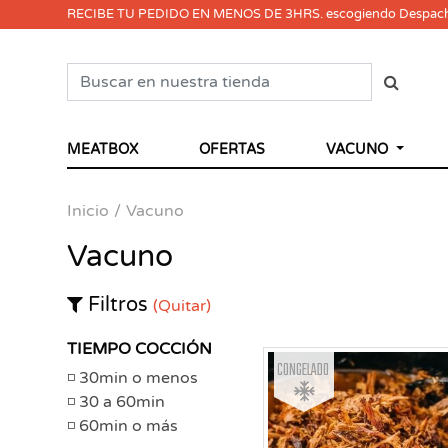
RECIBE TU PEDIDO EN MENOS DE 3HRS. escogiendo Despac
MEATBOX
OFERTAS
VACUNO
Inicio
Vacuno
Vacuno
Filtros
(Quitar)
TIEMPO COCCIÓN
Congelado
30min o menos
30 a 60min
60min o más