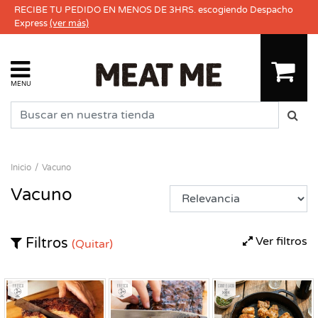
RECIBE TU PEDIDO EN MENOS DE 3HRS. escogiendo Despacho
Express
(ver más)
MENU
Inicio
Vacuno
Vacuno
Ver filtros
Filtros
(Quitar)
Fresco
Fresco
Congelado