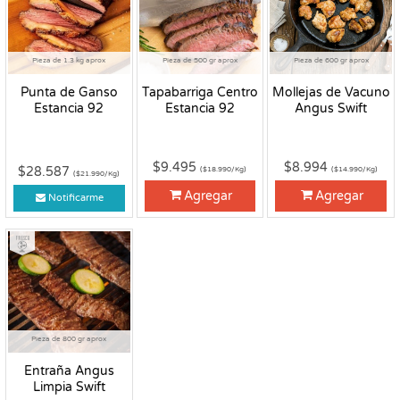
Pieza de 1.3 kg aprox
Pieza de 500 gr aprox
Pieza de 600 gr aprox
Punta de Ganso
Tapabarriga Centro
Mollejas de Vacuno
Estancia 92
Estancia 92
Angus Swift
$9.495
$8.994
$28.587
($18.990/Kg)
($14.990/Kg)
($21.990/Kg)
Agregar
Agregar
Notificarme
Fresco
Pieza de 800 gr aprox
Entraña Angus
Limpia Swift