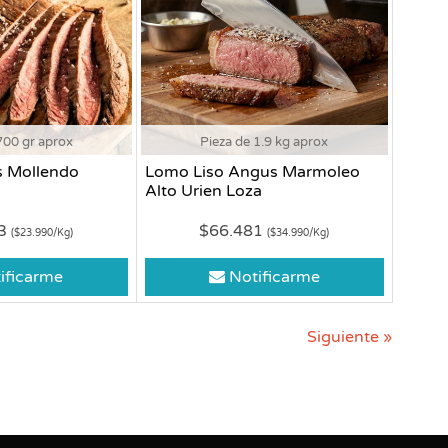
700 gr aprox
Pieza de 1.9 kg aprox
s Mollendo
Lomo Liso Angus Marmoleo
Alto Urien Loza
93
$66.481
($23.990/Kg)
($34.990/Kg)
ificarme
Notificarme
Siguiente »