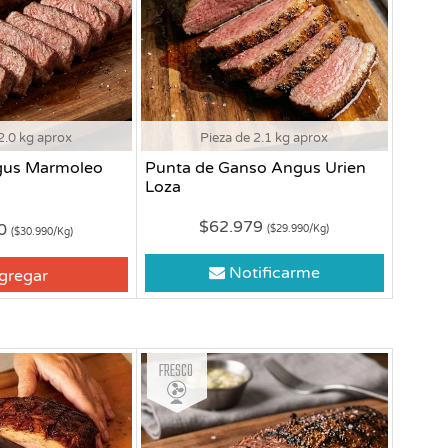
2.0 kg aprox
Pieza de 2.1 kg aprox
gus Marmoleo
Punta de Ganso Angus Urien
Loza
$62.979
80
($29.990/Kg)
($30.990/Kg)
Notificarme
gregar
Fresco