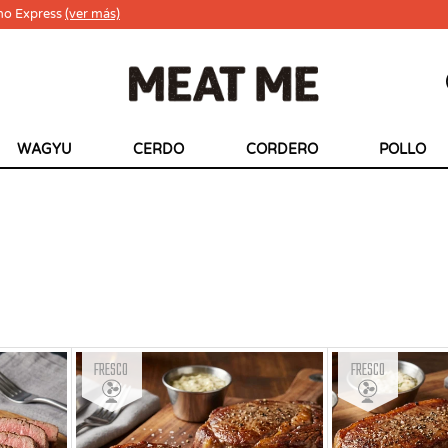
ho Express
(ver más)
WAGYU
CERDO
CORDERO
POLLO
Fresco
Fresco