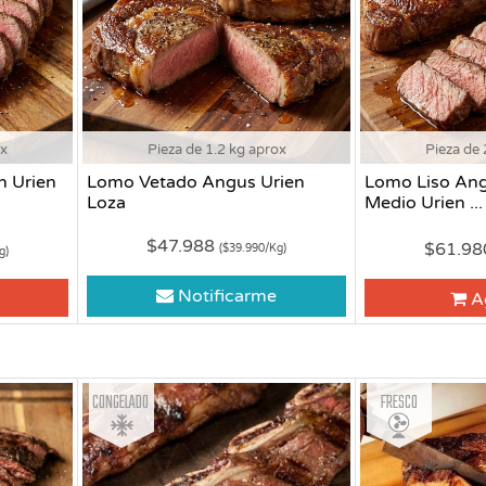
ox
Pieza de 1.2 kg aprox
Pieza de 
n Urien
Lomo Vetado Angus Urien
Lomo Liso An
Loza
Medio Urien ...
$47.988
$61.9
($39.990/Kg)
g)
Notificarme
A
Congelado
Fresco