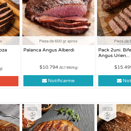
ox
Pieza de 600 gr aprox
Pieza de 
oza
Palanca Angus Alberdi
Pack 2uni. Bif
Angus Urien...
$10.794
$15.4
($17.990/Kg)
g)
Notificarme
Not
Fresco
Fresco