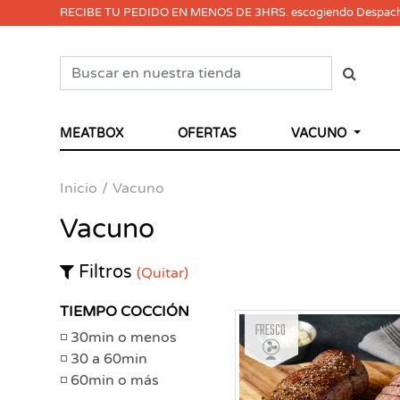
RECIBE TU PEDIDO EN MENOS DE 3HRS. escogiendo Despac
MEATBOX
OFERTAS
VACUNO
Inicio
Vacuno
Vacuno
Filtros
(Quitar)
TIEMPO COCCIÓN
Fresco
30min o menos
30 a 60min
60min o más