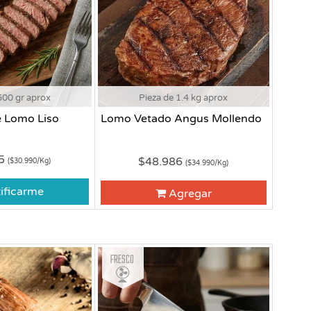
500 gr aprox
Pieza de 1.4 kg aprox
e Lomo Liso
Lomo Vetado Angus Mollendo
95
$48.986
($30.990/Kg)
($34.990/Kg)
ificarme
Agregar
Fresco