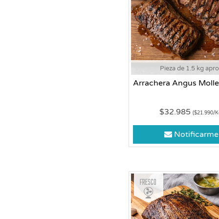
Pieza de 1.5 kg apr
Arrachera Angus Moll
$32.985
($21.990/K
Notificarme
Fresco