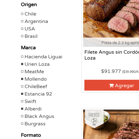
Origen
Chile
Argentina
USA
Brasil
Pieza de 2.3 kg apr
Marca
Filete Angus sin Cordó
Hacienda Liguai
Loza
Urien Loza
$91.977
MeatMe
($39.990/K
Mollendo
Agregar
ChileBeef
Estancia 92
Swift
Alberdi
Fresco
Black Angus
Burgrass
Formato