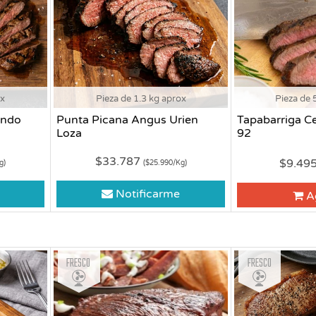
ox
Pieza de 1.3 kg aprox
Pieza de 
endo
Punta Picana Angus Urien
Tapabarriga C
Loza
92
$33.787
$9.49
g)
($25.990/Kg)
Notificarme
A
Fresco
Fresco