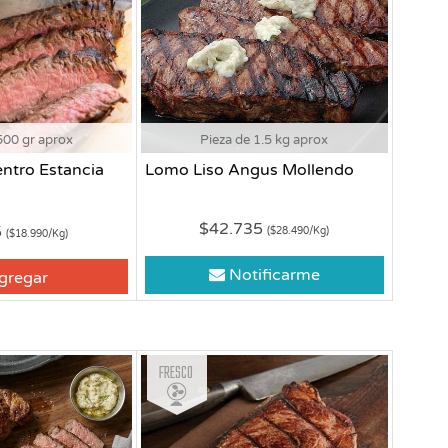
500 gr aprox
Pieza de 1.5 kg aprox
entro Estancia
Lomo Liso Angus Mollendo
$42.735
5
($28.490/Kg)
($18.990/Kg)
Notificarme
gregar
Fresco