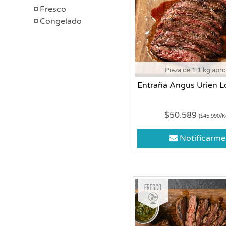
Fresco
Congelado
Pieza de 1.1 kg apr
Entraña Angus Urien L
$50.589
($45.990/K
Notificarme
Fresco