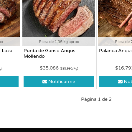
ox
Pieza de 1.35 kg aprox
Pieza de 
 Loza
Punta de Ganso Angus
Palanca Angu
Mollendo
$35.086
$16.7
g)
($25.990/Kg)
Notificarme
Not
Página 1 de 2