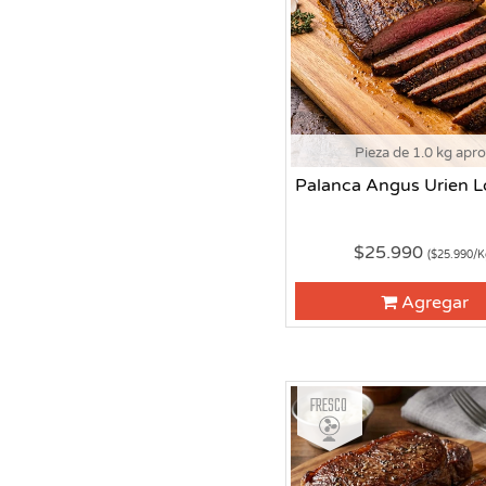
Pieza de 1.0 kg apr
Palanca Angus Urien L
$25.990
($25.990/K
Agregar
Fresco