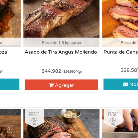
ox
Pieza de 1.8 kg aprox
Pieza de 
oza
Asado de Tira Angus Mollendo
Punta de Gans
$28.5
$44.982
g)
($24.990/Kg)
Not
Agregar
Fresco
Fresco