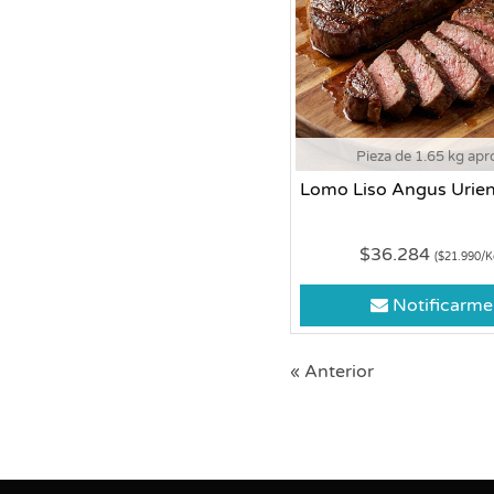
Pieza de 1.65 kg apr
Lomo Liso Angus Urien
$36.284
($21.990/K
Notificarme
« Anterior