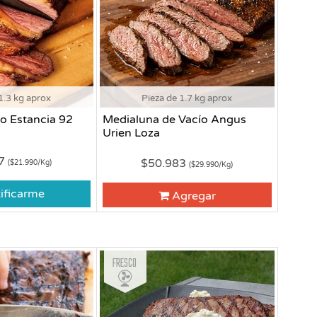
1.3 kg aprox
Pieza de 1.7 kg aprox
o Estancia 92
Medialuna de Vacío Angus
Urien Loza
87
$50.983
($21.990/Kg)
($29.990/Kg)
ificarme
Agregar
Fresco