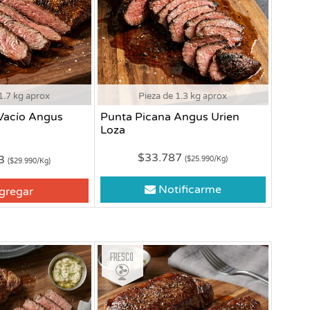
1.7 kg aprox
Pieza de 1.3 kg aprox
Vacío Angus
Punta Picana Angus Urien
Loza
$33.787
83
($25.990/Kg)
($29.990/Kg)
Notificarme
gregar
Fresco