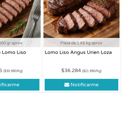
500 gr aprox
Pieza de 1.65 kg aprox
e Lomo Liso
Lomo Liso Angus Urien Loza
95
$36.284
($30.990/Kg)
($21.990/Kg)
ificarme
Notificarme