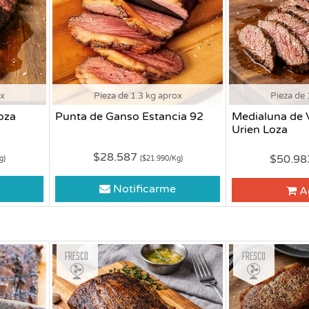
ox
Pieza de 1.3 kg aprox
Pieza de 
oza
Punta de Ganso Estancia 92
Medialuna de 
Urien Loza
$28.587
$50.9
g)
($21.990/Kg)
Notificarme
A
Fresco
Fresco