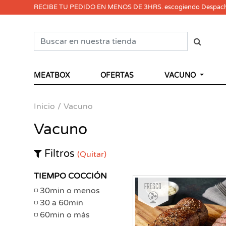
RECIBE TU PEDIDO EN MENOS DE 3HRS. escogiendo Despac
MEATBOX
OFERTAS
VACUNO
Inicio
Vacuno
Vacuno
Filtros
(Quitar)
TIEMPO COCCIÓN
Fresco
30min o menos
30 a 60min
60min o más