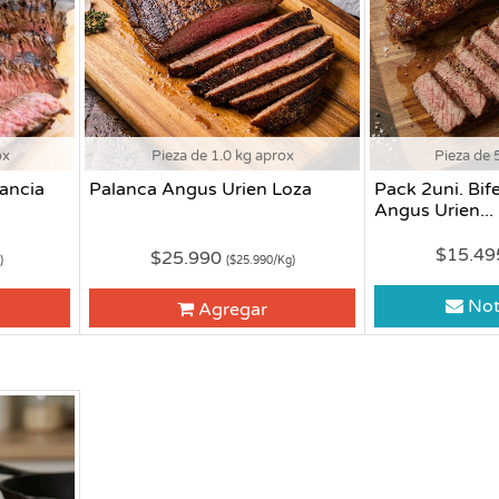
ox
Pieza de 1.0 kg aprox
Pieza de 
ancia
Palanca Angus Urien Loza
Pack 2uni. Bif
Angus Urien...
$15.4
$25.990
)
($25.990/Kg)
Not
Agregar