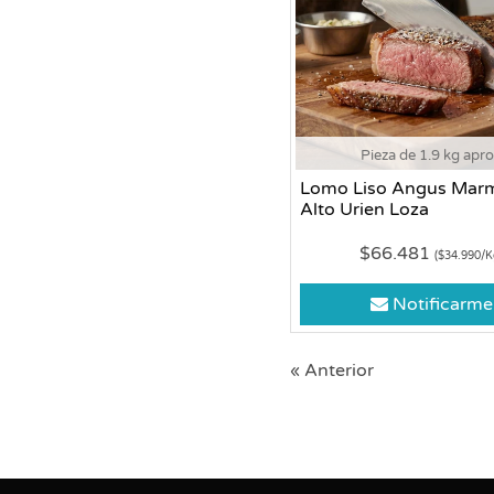
Pieza de 1.9 kg apr
Lomo Liso Angus Mar
Alto Urien Loza
$66.481
($34.990/K
Notificarme
« Anterior