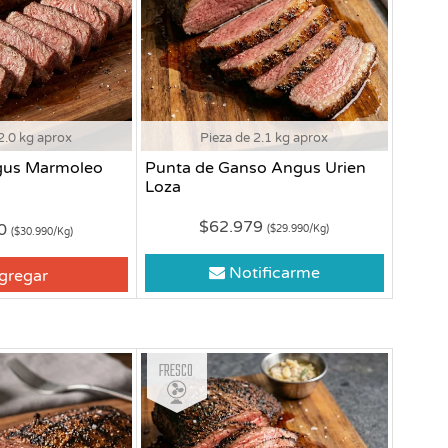
2.0 kg aprox
Pieza de 2.1 kg aprox
gus Marmoleo
Punta de Ganso Angus Urien
Loza
$62.979
80
($29.990/Kg)
($30.990/Kg)
Notificarme
gregar
Fresco