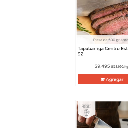
Pieza de 500 gr apr
Tapabarriga Centro Est
92
$9.495
($18.990/Kg
Agregar
Fresco