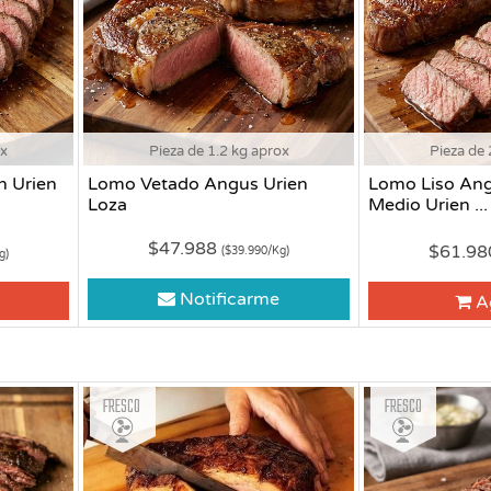
ox
Pieza de 1.2 kg aprox
Pieza de 
n Urien
Lomo Vetado Angus Urien
Lomo Liso An
Loza
Medio Urien ...
$47.988
$61.9
($39.990/Kg)
g)
Notificarme
A
Fresco
Fresco