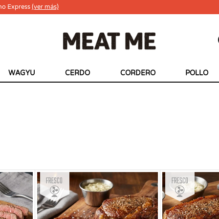
ho Express
(ver más)
WAGYU
CERDO
CORDERO
POLLO
Fresco
Fresco