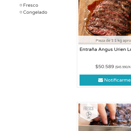
Fresco
Congelado
Pieza de 1.1 kg apr
Entraña Angus Urien L
$50.589
($45.990/K
Notificarme
Fresco