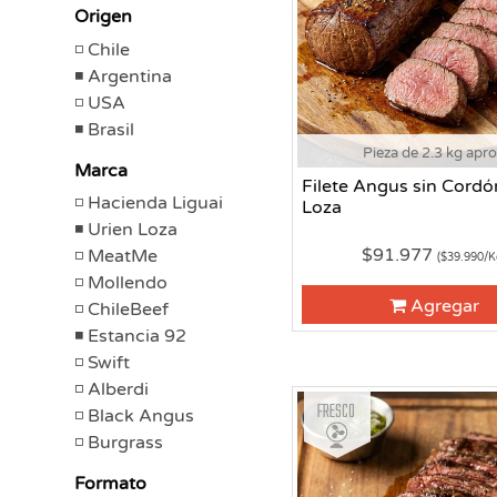
Origen
Chile
Argentina
USA
Brasil
Pieza de 2.3 kg apr
Marca
Filete Angus sin Cordó
Hacienda Liguai
Loza
Urien Loza
$91.977
MeatMe
($39.990/K
Mollendo
Agregar
ChileBeef
Estancia 92
Swift
Alberdi
Fresco
Black Angus
Burgrass
Formato