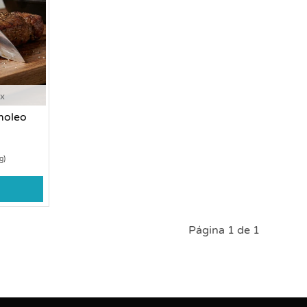
ox
moleo
g)
Página 1 de 1