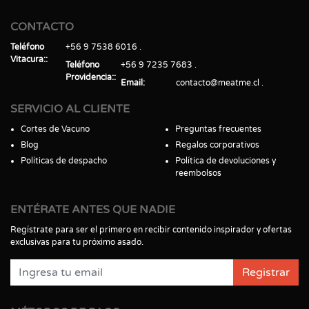
CONTACTO
Teléfono
+56 9 7538 6016
Vitacura:
Teléfono
+56 9 7235 7683
Providencia:
Email
contacto@meatme.cl
SERVICIO AL CLIENTE
Cortes de Vacuno
Preguntas frecuentes
Blog
Regalos corporativos
Políticas de despacho
Política de devoluciones y
reembolsos
ENTÉRATE ANTES QUE NADIE
Regístrate para ser el primero en recibir contenido inspirador y ofertas
exclusivas para tu próximo asado.
Registrar