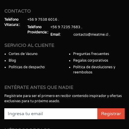
CONTACTO
Teléfono
+56 9 7538 6016
Vitacura:
Teléfono
+56 9 7235 7683
Providencia:
Email
contacto@meatme.cl
SERVICIO AL CLIENTE
Cortes de Vacuno
Preguntas frecuentes
Blog
Regalos corporativos
Políticas de despacho
Política de devoluciones y
reembolsos
ENTÉRATE ANTES QUE NADIE
Regístrate para ser el primero en recibir contenido inspirador y ofertas
exclusivas para tu próximo asado.
Registrar