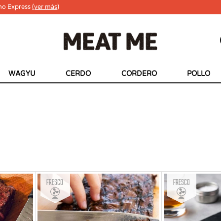
ho Express
(ver más)
WAGYU
CERDO
CORDERO
POLLO
Fresco
Fresco