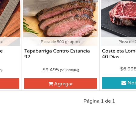
ox
Pieza de 500 gr aprox
Pieza de 
Me
Tapabarriga Centro Estancia
Costeleta Lom
92
40 Días ...
$6.99
$9.495
g)
($18.990/Kg)
Not
Agregar
Página 1 de 1