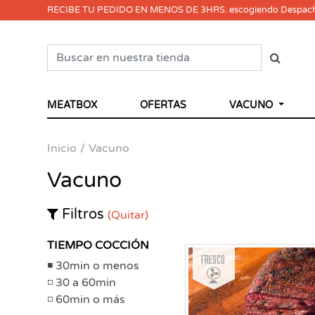
RECIBE TU PEDIDO EN MENOS DE 3HRS. escogiendo Despac
MEATBOX
OFERTAS
VACUNO
Inicio
Vacuno
Vacuno
Filtros
(Quitar)
TIEMPO COCCIÓN
Fresco
30min o menos
30 a 60min
60min o más