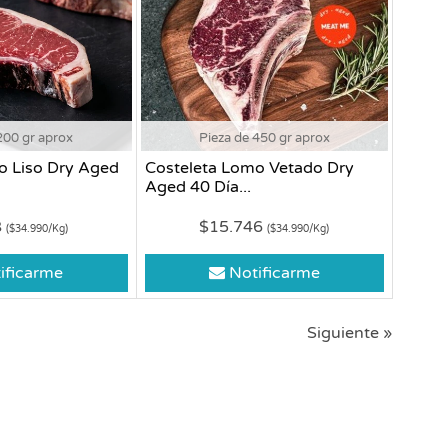
200 gr aprox
Pieza de 450 gr aprox
o Liso Dry Aged
Costeleta Lomo Vetado Dry
Aged 40 Día...
8
$15.746
($34.990/Kg)
($34.990/Kg)
ificarme
Notificarme
Siguiente »