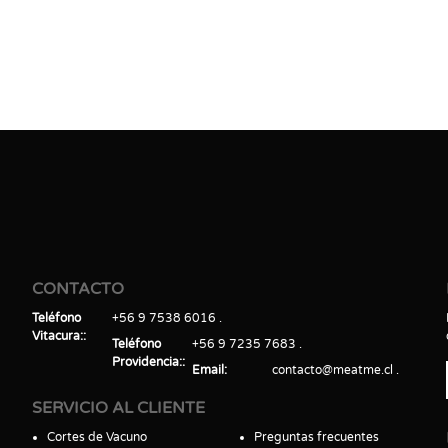
CONTACTO
Teléfono
+56 9 7538 6016
Vitacura:
Teléfono
+56 9 7235 7683
Providencia:
Email
contacto@meatme.cl
SERVICIO AL CLIENTE
Cortes de Vacuno
Preguntas frecuentes