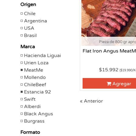
Origen
Chile
Argentina
USA
Brasil
Pieza de 800 gr apr
Marca
Flat Iron Angus Meat
Hacienda Liguai
Urien Loza
$15.992
MeatMe
($19.990/K
Mollendo
Agregar
ChileBeef
Estancia 92
Swift
« Anterior
Alberdi
Black Angus
Burgrass
Formato