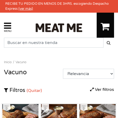
RECIBE TU PEDIDO EN MENOS DE 3HRS. escogiendo Despacho
Express
(ver más)
MENU
Inicio
Vacuno
Vacuno
Ver filtros
Filtros
(Quitar)
Fresco
Fresco
Fresco