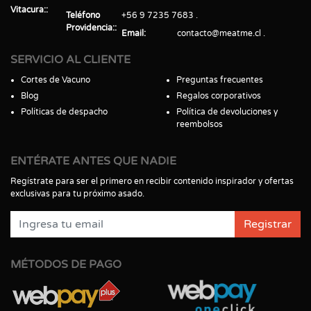
Vitacura:
Teléfono
+56 9 7235 7683
Providencia:
Email
contacto@meatme.cl
SERVICIO AL CLIENTE
Cortes de Vacuno
Preguntas frecuentes
Blog
Regalos corporativos
Políticas de despacho
Política de devoluciones y
reembolsos
ENTÉRATE ANTES QUE NADIE
Regístrate para ser el primero en recibir contenido inspirador y ofertas
exclusivas para tu próximo asado.
Registrar
MÉTODOS DE PAGO