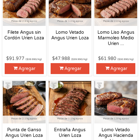
Pieza de 2.3 kg aprox
Pieza de 1.2 kg aprox
Pieza de 2.0 kg aprox
Filete Angus sin
Lomo Vetado
Lomo Liso Angus
Cordón Urien Loza
Angus Urien Loza
Marmoleo Medio
Urien ...
$91.977
$47.988
$61.980
($39.990/Kg)
($39.990/Kg)
($30.990/Kg)
Agregar
Agregar
Agregar
Fresco
Fresco
Fresco
Pieza de 2.1 kg aprox
Pieza de 1.1 kg aprox
Pieza de 1.5 kg aprox
Punta de Ganso
Entraña Angus
Lomo Vetado
Angus Urien Loza
Urien Loza
Angus Hacienda