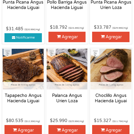
Punta Picana Angus
Pollo Barriga Angus
Punta Picana Angus
Hacienda Liguai
Hacienda Liguai
Urien Loza
$18.792
$33.787
$31.485
($23.490/Kg)
($25.990/Kg)
($20.990/Kg)
Agregar
Agregar
Notificarme
Fresco
Fresco
Fresco
Pieza de 6.5 kg aprox
Pieza de 1.0 kg aprox
Pieza de 1.3 kg aprox
Tapapecho Angus
Palanca Angus
Choclillo Angus
Hacienda Liguai
Urien Loza
Hacienda Liguai
$80.535
$25.990
$15.327
($12.390/Kg)
($25.990/Kg)
($11.790/Kg)
Agregar
Agregar
Agregar