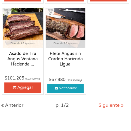
Congelado
Fresco
Pieza de 4.5 kg aprox
Pieza de 2.0 kg aprox
Asado de Tira
Filete Angus sin
Angus Ventana
Cordón Hacienda
Hacienda ...
Liguai
$101.205
$67.980
($22.490/Kg)
($33.990/Kg)
Agregar
Notificarme
« Anterior
p. 1/2
Siguiente »