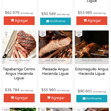
Liguai
$62.979
$53.985
$50.589
($29.990/Kg)
($35.990/Kg)
($45.990/Kg)
Agregar
Agregar
Notificarme
Fresco
Fresco
Congelado
Pieza de 1.6 kg aprox
Pieza de 4.0 kg aprox
Pieza de 4.9 kg aprox
Tapabarriga Centro
Plateada Angus
Estomaguillo Angus
Angus Hacienda
Hacienda Liguai
Hacienda Liguai
Liguai
$36.784
$55.960
$90.601
($22.990/Kg)
($13.990/Kg)
($18.490/Kg)
Agregar
Agregar
Notificarme
Congelado
Fresco
Fresco