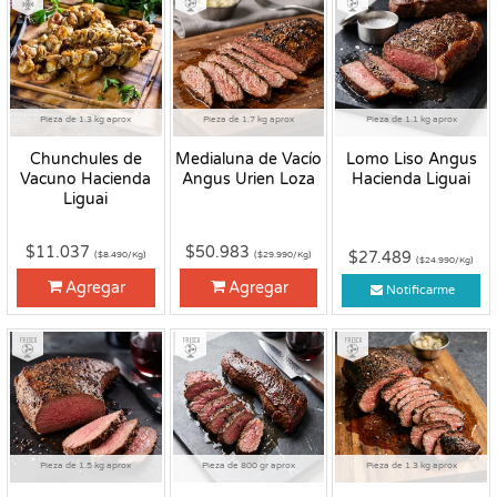
Pieza de 1.3 kg aprox
Pieza de 1.7 kg aprox
Pieza de 1.1 kg aprox
Chunchules de
Medialuna de Vacío
Lomo Liso Angus
Vacuno Hacienda
Angus Urien Loza
Hacienda Liguai
Liguai
$11.037
$50.983
$27.489
($8.490/Kg)
($29.990/Kg)
($24.990/Kg)
Agregar
Agregar
Notificarme
Fresco
Fresco
Fresco
Pieza de 1.5 kg aprox
Pieza de 800 gr aprox
Pieza de 1.3 kg aprox