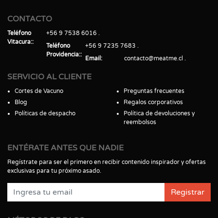
CONTACTO
Teléfono
+56 9 7538 6016
Vitacura:
Teléfono
+56 9 7235 7683
Providencia:
Email
contacto@meatme.cl
SERVICIO AL CLIENTE
Cortes de Vacuno
Preguntas frecuentes
Blog
Regalos corporativos
Políticas de despacho
Política de devoluciones y
reembolsos
ENTÉRATE ANTES QUE NADIE
Regístrate para ser el primero en recibir contenido inspirador y ofertas
exclusivas para tu próximo asado.
Registrar