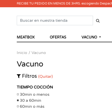
RECIBE TU PEDIDO EN MENOS DE 3HRS. escogiendo Despac
MEATBOX
OFERTAS
VACUNO
Inicio
Vacuno
Vacuno
Filtros
(Quitar)
TIEMPO COCCIÓN
30min o menos
30 a 60min
60min o más