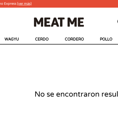
ho Express
(ver más)
WAGYU
CERDO
CORDERO
POLLO
No se encontraron resu