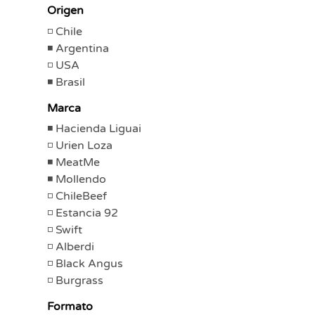
Origen
Chile
Argentina
USA
Brasil
Marca
Hacienda Liguai
Urien Loza
MeatMe
Mollendo
ChileBeef
Estancia 92
Swift
Alberdi
Black Angus
Burgrass
Formato