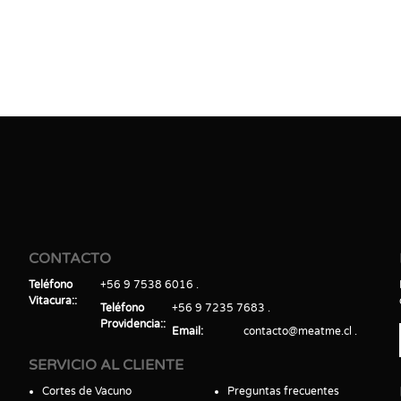
CONTACTO
Teléfono
+56 9 7538 6016
Vitacura:
Teléfono
+56 9 7235 7683
Providencia:
Email
contacto@meatme.cl
SERVICIO AL CLIENTE
Cortes de Vacuno
Preguntas frecuentes