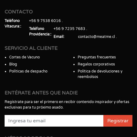
CONTACTO
Teléfono
+56 9 7538 6016
Vitacura:
Teléfono
+56 9 7235 7683
Providencia:
Email
contacto@meatme.cl
SERVICIO AL CLIENTE
Cortes de Vacuno
Preguntas frecuentes
Blog
Regalos corporativos
Políticas de despacho
Política de devoluciones y
reembolsos
ENTÉRATE ANTES QUE NADIE
Regístrate para ser el primero en recibir contenido inspirador y ofertas
exclusivas para tu próximo asado.
Registrar