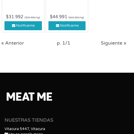
$31.992
$44.991
($39.990/Kg)
($49.990/Kg)
Notificarme
Notificarme
« Anterior
p. 1/1
Siguiente »
NUESTRAS TIENDAS
Vitacura 5447, Vitacura