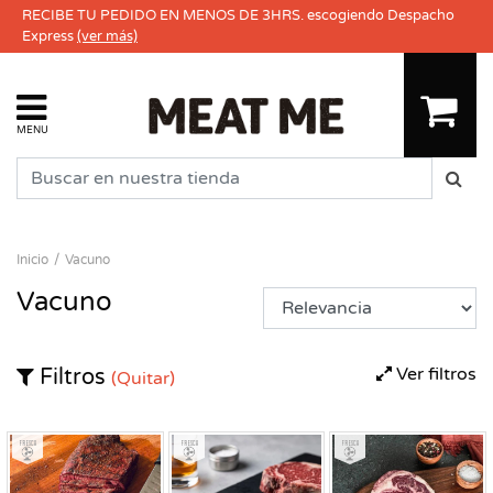
RECIBE TU PEDIDO EN MENOS DE 3HRS. escogiendo Despacho
Express
(ver más)
MENU
Inicio
Vacuno
Vacuno
Ver filtros
Filtros
(Quitar)
Fresco
Fresco
Fresco