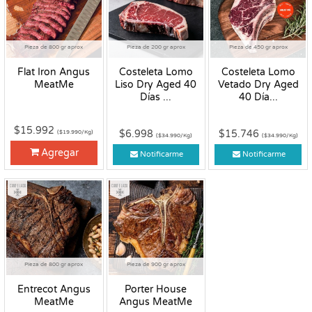
Pieza de 800 gr aprox
Pieza de 200 gr aprox
Pieza de 450 gr aprox
Flat Iron Angus
Costeleta Lomo
Costeleta Lomo
MeatMe
Liso Dry Aged 40
Vetado Dry Aged
Días ...
40 Día...
$15.992
$6.998
$15.746
($19.990/Kg)
($34.990/Kg)
($34.990/Kg)
Agregar
Notificarme
Notificarme
Congelado
Congelado
Pieza de 800 gr aprox
Pieza de 900 gr aprox
Entrecot Angus
Porter House
MeatMe
Angus MeatMe