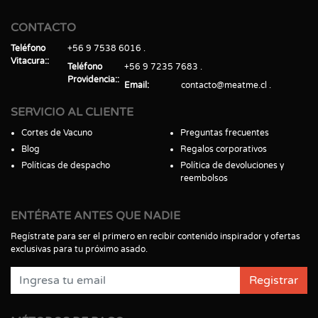
CONTACTO
Teléfono
+56 9 7538 6016
Vitacura:
Teléfono
+56 9 7235 7683
Providencia:
Email
contacto@meatme.cl
SERVICIO AL CLIENTE
Cortes de Vacuno
Preguntas frecuentes
Blog
Regalos corporativos
Políticas de despacho
Política de devoluciones y
reembolsos
ENTÉRATE ANTES QUE NADIE
Regístrate para ser el primero en recibir contenido inspirador y ofertas
exclusivas para tu próximo asado.
Registrar