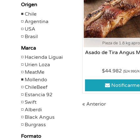
Origen
Chile
Argentina
USA
Brasil
Pieza de 1.8 kg apr
Marca
Asado de Tira Angus M
Hacienda Liguai
Urien Loza
$44.982
MeatMe
($24.990/K
Mollendo
Notificarme
ChileBeef
Estancia 92
Swift
« Anterior
Alberdi
Black Angus
Burgrass
Formato