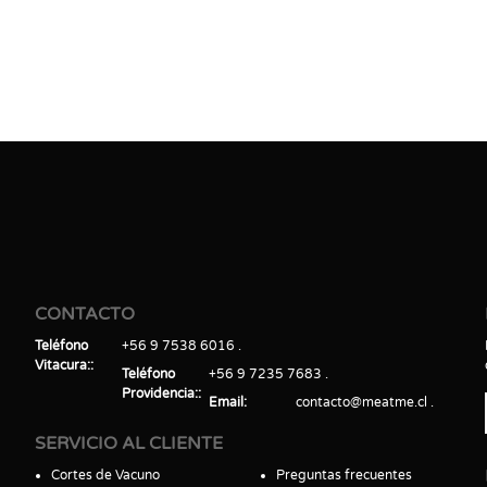
CONTACTO
Teléfono
+56 9 7538 6016
Vitacura:
Teléfono
+56 9 7235 7683
Providencia:
Email
contacto@meatme.cl
SERVICIO AL CLIENTE
Cortes de Vacuno
Preguntas frecuentes