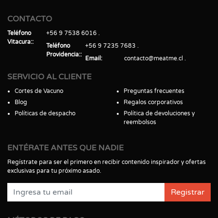
CONTACTO
Teléfono
+56 9 7538 6016
Vitacura:
Teléfono
+56 9 7235 7683
Providencia:
Email
contacto@meatme.cl
SERVICIO AL CLIENTE
Cortes de Vacuno
Preguntas frecuentes
Blog
Regalos corporativos
Políticas de despacho
Política de devoluciones y
reembolsos
ENTÉRATE ANTES QUE NADIE
Regístrate para ser el primero en recibir contenido inspirador y ofertas
exclusivas para tu próximo asado.
Registrar